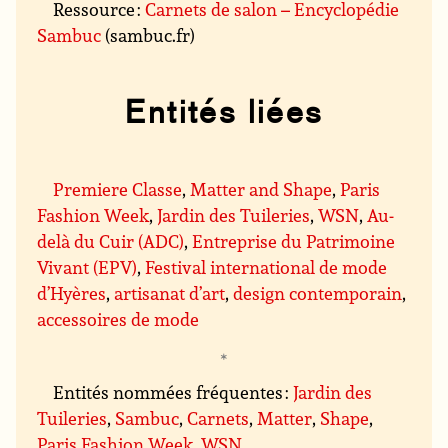
Ressource :
Carnets de salon – Encyclopédie
Sambuc
(sambuc.fr)
Entités liées
Premiere Classe
,
Matter and Shape
,
Paris
Fashion Week
,
Jardin des Tuileries
,
WSN
,
Au-
delà du Cuir (ADC)
,
Entreprise du Patrimoine
Vivant (EPV)
,
Festival international de mode
d’Hyères
,
artisanat d’art
,
design contemporain
,
accessoires de mode
Entités nommées fréquentes :
Jardin des
Tuileries
,
Sambuc
,
Carnets
,
Matter
,
Shape
,
Paris Fashion Week
,
WSN
.