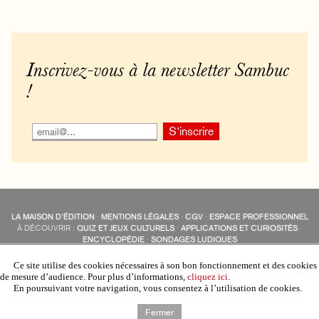
Inscrivez-vous à la newsletter Sambuc
!
LA MAISON D’ÉDITION
·
MENTIONS LÉGALES
·
CGV
·
ESPACE PROFESSIONNEL
À DÉCOUVRIR :
QUIZ ET JEUX CULTURELS
·
APPLICATIONS ET CURIOSITÉS
·
ENCYCLOPÉDIE
·
SONDAGES LUDIQUES
LES ÉDITIONS SAMBUC SUR LES RÉSEAUX SOCIAUX
COLLECTIONS :
SAMBUC
·
ÉDISOLUM
·
REVUE LITTÉRAIRE
L’EAU-FORTE
Ce site utilise des cookies nécessaires à son bon fonctionnement et des cookies
AUTRES SITES :
COLL. « LES ÉDISOLUM »
de mesure d’audience. Pour plus d’informations,
cliquez ici
.
En poursuivant votre navigation, vous consentez à l’utilisation de cookies.
Fermer