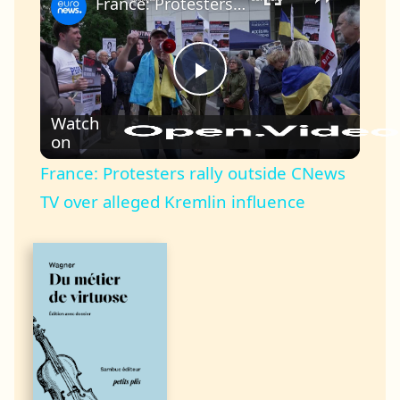
France: Protesters rally outside CNews TV over alleged Kremlin influence
Play
Watch
on
Video
France: Protesters rally outside CNews
TV over alleged Kremlin influence