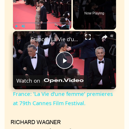
Now Playing
×
Play
Unmute
Fullscreen
France: 'La Vie d'une femme' premieres at 79th Cannes Film Festival.
Play
Watch on
Video
France: 'La Vie d'une femme' premieres
at 79th Cannes Film Festival.
RICHARD WAGNER