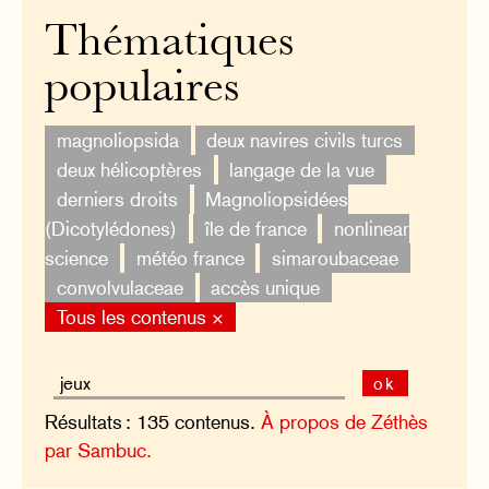
Thématiques
populaires
magnoliopsida
deux navires civils turcs
deux hélicoptères
langage de la vue
derniers droits
Magnoliopsidées
(Dicotylédones)
île de france
nonlinear
science
météo france
simaroubaceae
convolvulaceae
accès unique
Tous les contenus ×
ok
Résultats : 135 contenus.
À propos de Zéthès
par Sambuc.