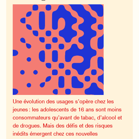
Une évolution des usages s’opère chez les
jeunes : les adolescents de 16 ans sont moins
consommateurs qu’avant de tabac, d’alcool et
de drogues. Mais des défis et des risques
inédits émergent chez ces nouvelles