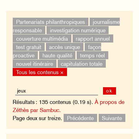
Partenariats philanthropiques
journalisme
responsable
investigation numérique
couverture multimédia
rapport annuel
test gratuit
accès unique
façon
proactive
haute qualité
temps réel
nouvel itinéraire
capitulation totale
Tous les contenus ×
ok
Résultats : 135 contenus (0.19 s).
À propos de
Zéthès par Sambuc.
Page deux sur treize.
Précédente
Suivante