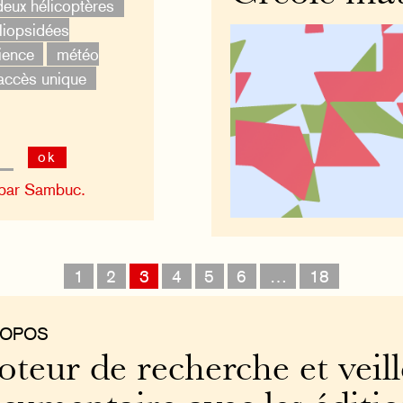
deux hélicoptères
iopsidées
ience
météo
accès unique
ok
 par Sambuc.
1
2
3
4
5
6
…
18
ROPOS
teur de recherche et veill