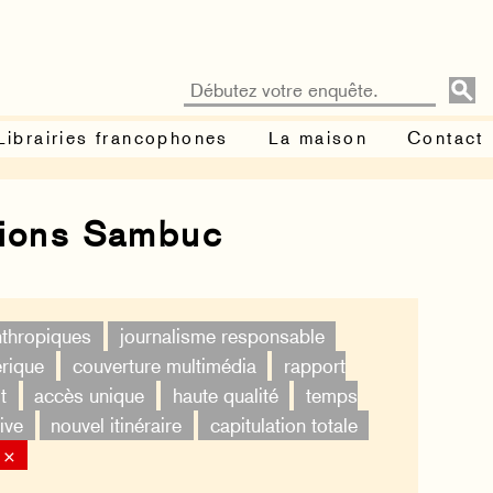
Librairies francophones
La maison
Contact
tions Sambuc
nthropiques
journalisme responsable
érique
couverture multimédia
rapport
t
accès unique
haute qualité
temps
ive
nouvel itinéraire
capitulation totale
 ×