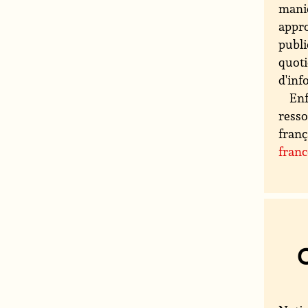
maniè
appro
publi
quoti
d'inf
Enf
resso
franç
fran