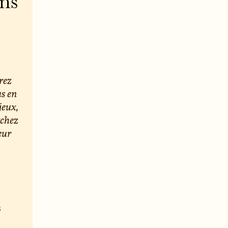
ons
rez
us en
jeux,
rchez
eur
s
e