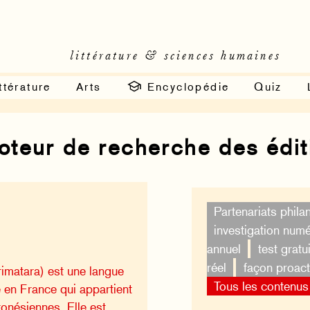
littérature & sciences humaines
ttérature
Arts
Encyclopédie
Quiz
moteur de recherche des édi
Partenariats phila
investigation num
annuel
test gratui
réel
façon proact
rimatara) est une langue
Tous les contenus
e en France qui appartient
onésiennes. Elle est