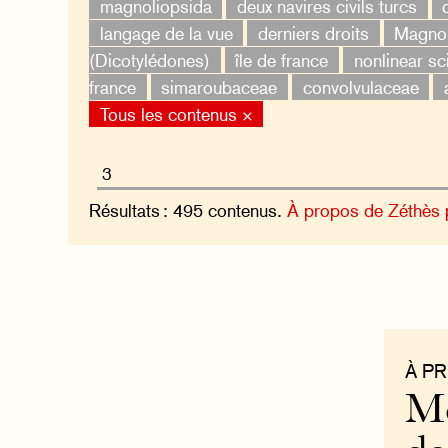
magnoliopsida
deux navires civils turcs
langage de la vue
derniers droits
Magnol
(Dicotylédones)
île de france
nonlinear sc
france
simaroubaceae
convolvulaceae
Tous les contenus ×
Résultats : 495 contenus.
À propos de Zéthès
À P
Mo