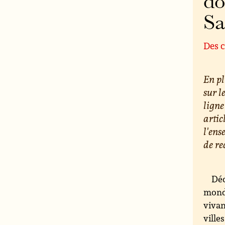
do
S
Des c
En pl
sur l
ligne
artic
l'ens
de re
Déc
monde
vivan
ville