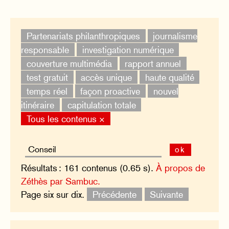
Partenariats philanthropiques
journalisme
responsable
investigation numérique
couverture multimédia
rapport annuel
test gratuit
accès unique
haute qualité
temps réel
façon proactive
nouvel
itinéraire
capitulation totale
Tous les contenus ×
ok
Résultats : 161 contenus (0.65 s).
À propos de
Zéthès par Sambuc.
Page six sur dix.
Précédente
Suivante