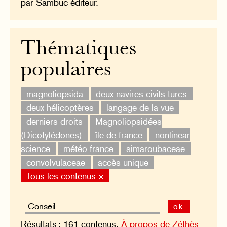
par Sambuc éditeur.
Thématiques
populaires
magnoliopsida
deux navires civils turcs
deux hélicoptères
langage de la vue
derniers droits
Magnoliopsidées
(Dicotylédones)
île de france
nonlinear
science
météo france
simaroubaceae
convolvulaceae
accès unique
Tous les contenus ×
ok
Résultats : 161 contenus.
À propos de Zéthès