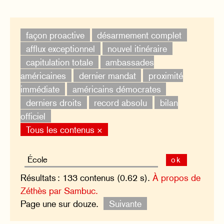
façon proactive
désarmement complet
afflux exceptionnel
nouvel itinéraire
capitulation totale
ambassades
américaines
dernier mandat
proximité
immédiate
américains démocrates
derniers droits
record absolu
bilan
officiel
Tous les contenus ×
ok
Résultats : 133 contenus (0.62 s).
À propos de
Zéthès par Sambuc.
Page une sur douze.
Suivante