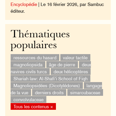
Encyclopédie
| Le 16 février 2026, par Sambuc
éditeur.
Thématiques
populaires
ressources du hasard
valeur tactile
magnoliopsida
âge de pierre
deux
navires civils turcs
deux hélicoptères
Shariah law: Al-Shafi’i School of Fiqh
Magnoliopsidées (Dicotylédones)
langage
de la vue
derniers droits
simaroubaceae
convolvulaceae
Tous les contenus ×