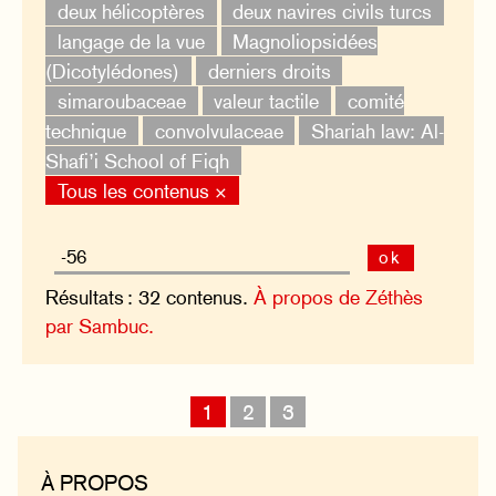
deux hélicoptères
deux navires civils turcs
langage de la vue
Magnoliopsidées
(Dicotylédones)
derniers droits
simaroubaceae
valeur tactile
comité
technique
convolvulaceae
Shariah law: Al-
Shafi’i School of Fiqh
Tous les contenus ×
ok
Résultats : 32 contenus.
À propos de Zéthès
par Sambuc.
1
2
3
À PROPOS