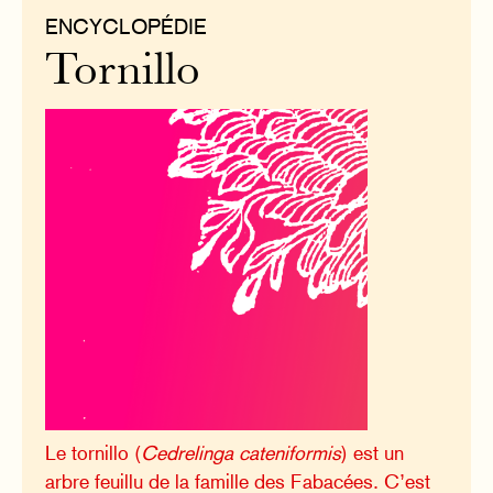
ENCYCLOPÉDIE
Tornillo
Le tornillo (
Cedrelinga cateniformis
) est un
arbre feuillu de la famille des Fabacées. C’est