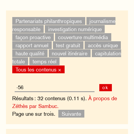
Partenariats philanthropiques
journalisme
responsable
investigation numérique
façon proactive
couverture multimédia
rapport annuel
test gratuit
accès unique
haute qualité
nouvel itinéraire
capitulation
totale
temps réel
Tous les contenus ×
ok
Résultats : 32 contenus (0.11 s).
À propos de
Zéthès par Sambuc.
Page une sur trois.
Suivante