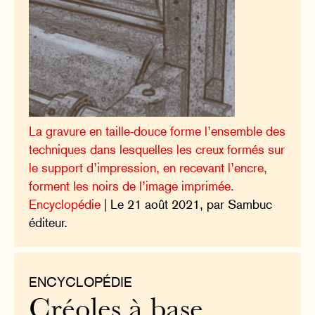
La gravure en taille-douce forme l’ensemble des
techniques dans lesquelles les creux formés sur
le support d’impression, en recevant l’encre,
forment les noirs de l’image imprimée.
Encyclopédie
| Le 21 août 2021, par Sambuc
éditeur.
ENCYCLOPÉDIE
Créoles à base