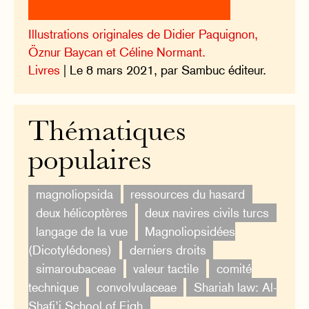
Illustrations originales de Didier Paquignon,
Öznur Baycan et Céline Normant.
Livres
| Le 8 mars 2021, par Sambuc éditeur.
Thématiques
populaires
magnoliopsida
ressources du hasard
deux hélicoptères
deux navires civils turcs
langage de la vue
Magnoliopsidées
(Dicotylédones)
derniers droits
simaroubaceae
valeur tactile
comité
technique
convolvulaceae
Shariah law: Al-
Shafi’i School of Fiqh