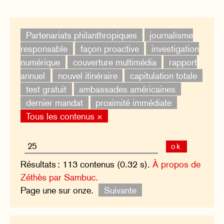
Partenariats philanthropiques
journalisme
responsable
façon proactive
investigation
numérique
couverture multimédia
rapport
annuel
nouvel itinéraire
capitulation totale
test gratuit
ambassades américaines
dernier mandat
proximité immédiate
Tous les contenus ×
ok
Résultats : 113 contenus (0.32 s).
À propos de
Zéthès par Sambuc.
Page une sur onze.
Suivante