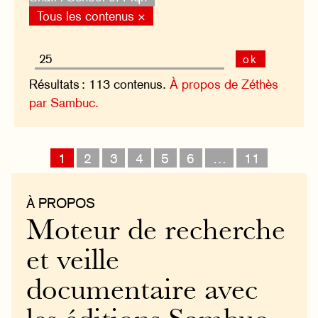
Tous les contenus ×
ok
Résultats : 113 contenus.
À propos de Zéthès
par Sambuc.
1
2
3
4
5
6
…
11
À PROPOS
Moteur de recherche
et veille
documentaire avec