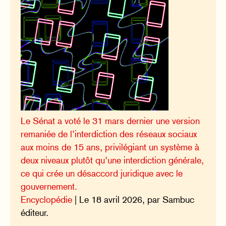
Le Sénat a voté le 31 mars dernier une version
remaniée de l’interdiction des réseaux sociaux
aux moins de 15 ans, privilégiant un système à
deux niveaux plutôt qu’une interdiction générale,
ce qui crée un désaccord juridique avec le
gouvernement.
Encyclopédie
| Le 18 avril 2026, par Sambuc
éditeur.