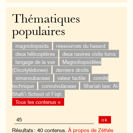
Thématiques
populaires
magnoliopsida
ressources du hasard
deux hélicoptères
deux navires civils turcs
langage de la vue
Magnoliopsidées
(Dicotylédones)
derniers droits
simaroubaceae
valeur tactile
comité
technique
convolvulaceae
Shariah law: Al-
Shafi’i School of Fiqh
Tous les contenus ×
ok
Résultats : 40 contenus.
À propos de Zéthès