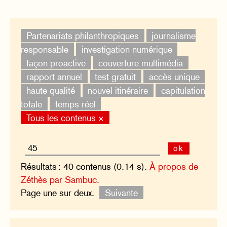
Partenariats philanthropiques
journalisme
responsable
investigation numérique
façon proactive
couverture multimédia
rapport annuel
test gratuit
accès unique
haute qualité
nouvel itinéraire
capitulation
totale
temps réel
Tous les contenus ×
ok
Résultats : 40 contenus (0.14 s).
À propos de
Zéthès par Sambuc.
Page une sur deux.
Suivante