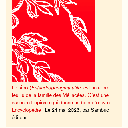
Le sipo (
Entandrophragma utile
) est un arbre
feuillu de la famille des Méliacées. C’est une
essence tropicale qui donne un bois d’œuvre.
Encyclopédie
| Le 24 mai 2023, par Sambuc
éditeur.