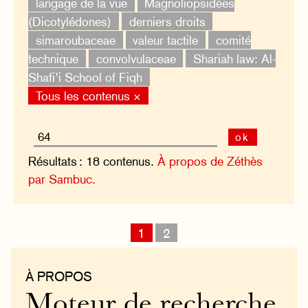
langage de la vue
Magnoliopsidées
(Dicotylédones)
derniers droits
simaroubaceae
valeur tactile
comité
technique
convolvulaceae
Shariah law: Al-
Shafi’i School of Fiqh
Tous les contenus ×
ok
Résultats : 18 contenus.
À propos de Zéthès
par Sambuc.
1
2
À PROPOS
Moteur de recherche