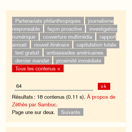
Partenariats philanthropiques
journalisme
responsable
façon proactive
investigation
numérique
couverture multimédia
rapport
annuel
nouvel itinéraire
capitulation totale
test gratuit
ambassades américaines
dernier mandat
proximité immédiate
Tous les contenus ×
ok
Résultats : 18 contenus (0.11 s).
À propos de
Zéthès par Sambuc.
Page une sur deux.
Suivante