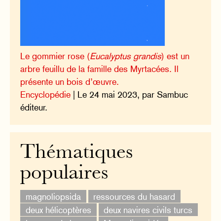
Le gommier rose (
Eucalyptus grandis
) est un
arbre feuillu de la famille des Myrtacées. Il
présente un bois d’œuvre.
Encyclopédie
| Le 24 mai 2023, par Sambuc
éditeur.
Thématiques
populaires
magnoliopsida
ressources du hasard
deux hélicoptères
deux navires civils turcs