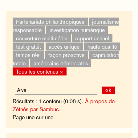
Partenariats philanthropiques
journalisme
responsable
investigation numérique
couverture multimédia
rapport annuel
test gratuit
accès unique
haute qualité
temps réel
façon proactive
capitulation
totale
américains démocrates
Tous les contenus ×
ok
Résultats : 1 contenu (0.08 s).
À propos de
Zéthès par Sambuc.
Page une sur une.