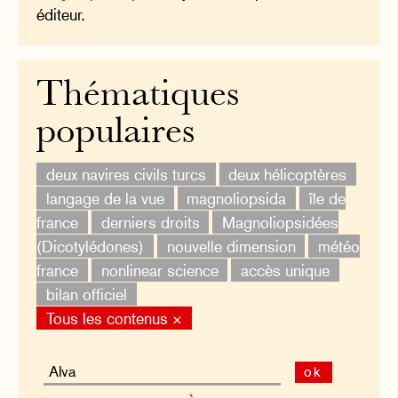
éditeur.
Thématiques
populaires
deux navires civils turcs
deux hélicoptères
langage de la vue
magnoliopsida
île de
france
derniers droits
Magnoliopsidées
(Dicotylédones)
nouvelle dimension
météo
france
nonlinear science
accès unique
bilan officiel
Tous les contenus ×
ok