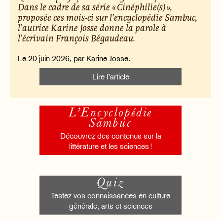
Dans le cadre de sa série « Cinéphilie(s) »,
proposée ces mois-ci sur l’encyclopédie Sambuc,
l’autrice Karine Josse donne la parole à
l’écrivain François Bégaudeau.
Le 20 juin 2026, par Karine Josse.
Lire l’article
L’Encyclopédie
Sambuc
Découvrez des contenus sur la
littérature et les sciences !
Quiz
Testez vos connaissances en culture
générale, arts et sciences