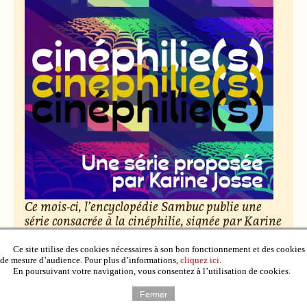
Ce mois-ci, l’encyclopédie Sambuc publie une
série consacrée à la cinéphilie, signée par Karine
Josse. Des salles obscures aux vidéo-clubs,
découvrez cent nuances d’amour du cinéma.
Ce site utilise des cookies nécessaires à son bon fonctionnement et des cookies
de mesure d’audience. Pour plus d’informations,
cliquez ici
.
En poursuivant votre navigation, vous consentez à l’utilisation de cookies.
Le 6 février 2026, par Raphaël Deuff.
Fermer
Lire l’article