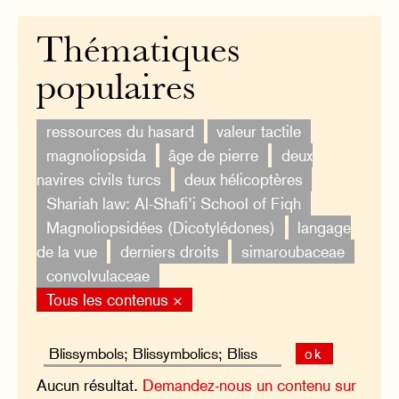
Thématiques
populaires
ressources du hasard
valeur tactile
magnoliopsida
âge de pierre
deux
navires civils turcs
deux hélicoptères
Shariah law: Al-Shafi’i School of Fiqh
Magnoliopsidées (Dicotylédones)
langage
de la vue
derniers droits
simaroubaceae
convolvulaceae
Tous les contenus ×
ok
Aucun résultat.
Demandez-nous un contenu sur