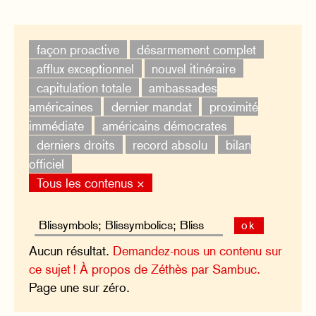
façon proactive
désarmement complet
afflux exceptionnel
nouvel itinéraire
capitulation totale
ambassades
américaines
dernier mandat
proximité
immédiate
américains démocrates
derniers droits
record absolu
bilan
officiel
Tous les contenus ×
ok
Aucun résultat.
Demandez-nous un contenu sur
ce sujet !
À propos de Zéthès par Sambuc.
Page une sur zéro.