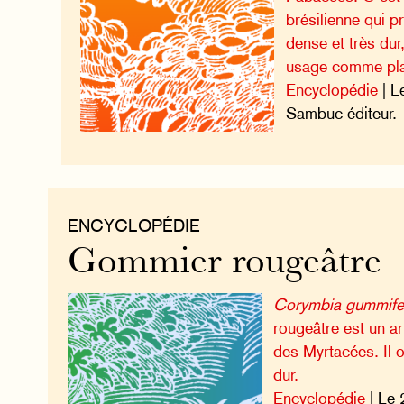
brésilienne qui p
dense et très dur
usage comme plan
Encyclopédie
| L
Sambuc éditeur.
ENCYCLOPÉDIE
Gommier rougeâtre
Corymbia gummife
rougeâtre est un arb
des Myrtacées. Il o
dur.
Encyclopédie
| Le 