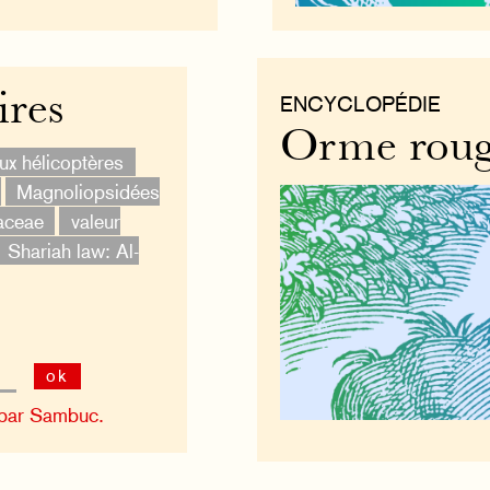
ires
ENCYCLOPÉDIE
Orme rou
ux hélicoptères
Magnoliopsidées
aceae
valeur
Shariah law: Al-
ok
 par Sambuc.