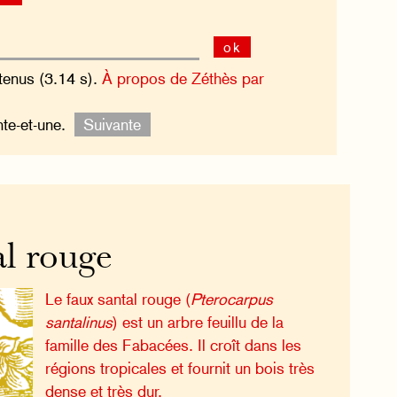
ok
tenus (3.14 s).
À propos de Zéthès par
nte-et-une.
Suivante
al rouge
Le faux santal rouge (
Pterocarpus
santalinus
) est un arbre feuillu de la
famille des Fabacées. Il croît dans les
régions tropicales et fournit un bois très
dense et très dur.