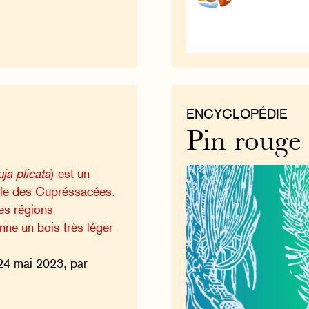
ENCYCLOPÉDIE
Pin rouge
ja plicata
) est un
ille des Cupréssacées.
les régions
nne un bois très léger
24 mai 2023, par