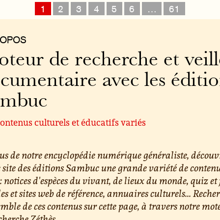
1
2
3
4
5
6
…
61
ROPOS
teur de recherche et veill
cumentaire avec les éditi
ambuc
ontenus culturels et éducatifs variés
us de notre encyclopédie numérique généraliste, découv
e site des éditions Sambuc une grande variété de conten
 : notices d'espèces du vivant, de lieux du monde, quiz et 
les et sites web de référence, annuaires culturels... Reche
emble de ces contenus sur cette page, à travers notre mot
cherche Zéthès.