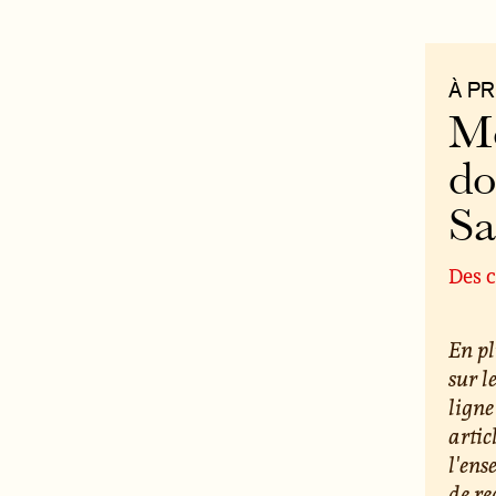
À P
Mo
do
S
Des c
En pl
sur l
ligne
artic
l'ens
de re