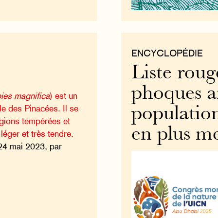
ENCYCLOPÉDIE
Liste roug
phoques ar
ies magnifica
) est un
lle des Pinacées. Il se
population
égions tempérées et
en plus m
léger et très tendre.
24 mai 2023, par