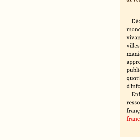
Déc
monde
vivan
ville
maniè
appro
publi
quoti
d'inf
Enf
resso
franç
fran