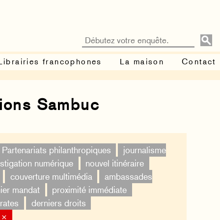
Librairies francophones
La maison
Contact
tions Sambuc
Partenariats philanthropiques
journalisme
estigation numérique
nouvel itinéraire
couverture multimédia
ambassades
ier mandat
proximité immédiate
rates
derniers droits
 ×