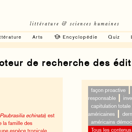
littérature & sciences humaines
ttérature
Arts
Encyclopédie
Quiz
moteur de recherche des édi
façon proactive
responsable
inv
capitulation totale
américaines
dern
Paubrasilia echinata
) est
américains démoc
e la famille des
Tous les contenus
une espèce tropicale