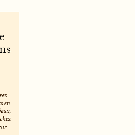
e
ons
rez
us en
jeux,
rchez
eur