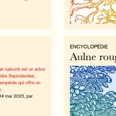
ENCYCLOPÉDIE
Aulne rou
er rubrum
) est un arbre
le des Sapindacées.
empérée qui offre un
e.
24 mai 2023, par