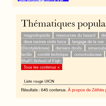
Thématiques popula
magnoliopsida
ressources du hasard
de
deux navires civils turcs
langage de la vue
(Dicotylédones)
derniers droits
simaroub
tactile
comité technique
convolvulaceae
Shafi’i School of Fiqh
Tous les contenus ×
Résultats : 645 contenus.
À propos de Zéthès