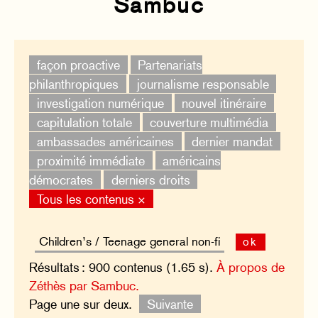
Sambuc
façon proactive
Partenariats
philanthropiques
journalisme responsable
investigation numérique
nouvel itinéraire
capitulation totale
couverture multimédia
ambassades américaines
dernier mandat
proximité immédiate
américains
démocrates
derniers droits
Tous les contenus ×
ok
Résultats : 900 contenus (1.65 s).
À propos de
Zéthès par Sambuc.
Page une sur deux.
Suivante