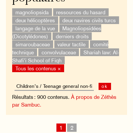
magnoliopsida
ressources du hasard
deux hélicoptères
deux navires civils turcs
langage de la vue
Magnoliopsidées
(Dicotylédones)
derniers droits
simaroubaceae
valeur tactile
comité
technique
convolvulaceae
Shariah law: Al-
Shafi’i School of Fiqh
Tous les contenus ×
ok
Résultats : 900 contenus.
À propos de Zéthès
par Sambuc.
1
2