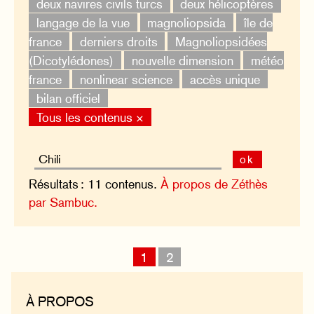
deux navires civils turcs
deux hélicoptères
langage de la vue
magnoliopsida
île de
france
derniers droits
Magnoliopsidées
(Dicotylédones)
nouvelle dimension
météo
france
nonlinear science
accès unique
bilan officiel
Tous les contenus ×
ok
Résultats : 11 contenus.
À propos de Zéthès
par Sambuc.
1
2
À PROPOS