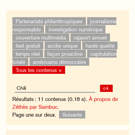
Partenariats philanthropiques
journalisme
responsable
investigation numérique
couverture multimédia
rapport annuel
test gratuit
accès unique
haute qualité
temps réel
façon proactive
capitulation
totale
américains démocrates
Tous les contenus ×
ok
Résultats : 11 contenus (0.18 s).
À propos de
Zéthès par Sambuc.
Page une sur deux.
Suivante