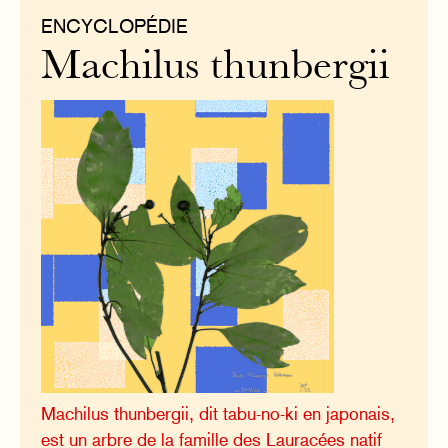
ENCYCLOPÉDIE
Machilus thunbergii
Machilus thunbergii, dit tabu-no-ki en japonais,
est un arbre de la famille des Lauracées natif