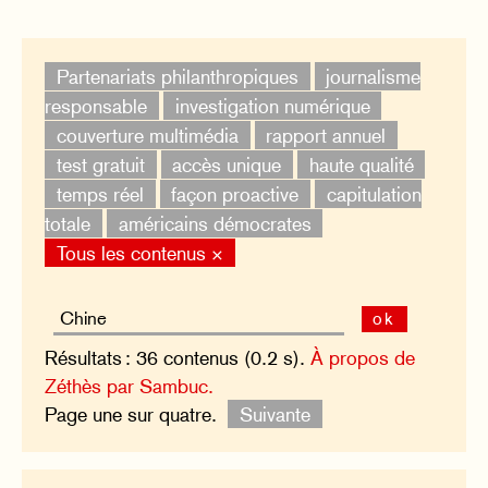
Partenariats philanthropiques
journalisme
responsable
investigation numérique
couverture multimédia
rapport annuel
test gratuit
accès unique
haute qualité
temps réel
façon proactive
capitulation
totale
américains démocrates
Tous les contenus ×
ok
Résultats : 36 contenus (0.2 s).
À propos de
Zéthès par Sambuc.
Page une sur quatre.
Suivante