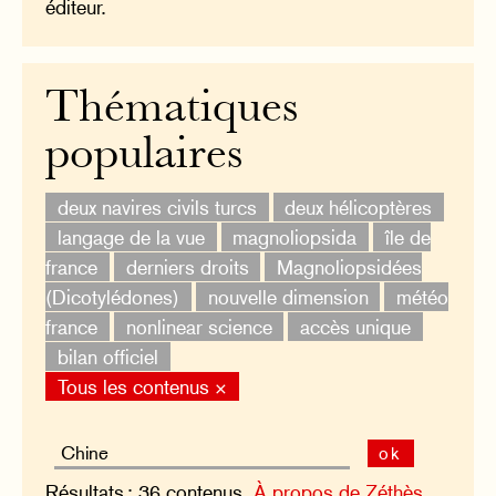
éditeur.
Thématiques
populaires
deux navires civils turcs
deux hélicoptères
langage de la vue
magnoliopsida
île de
france
derniers droits
Magnoliopsidées
(Dicotylédones)
nouvelle dimension
météo
france
nonlinear science
accès unique
bilan officiel
Tous les contenus ×
ok
Résultats : 36 contenus.
À propos de Zéthès