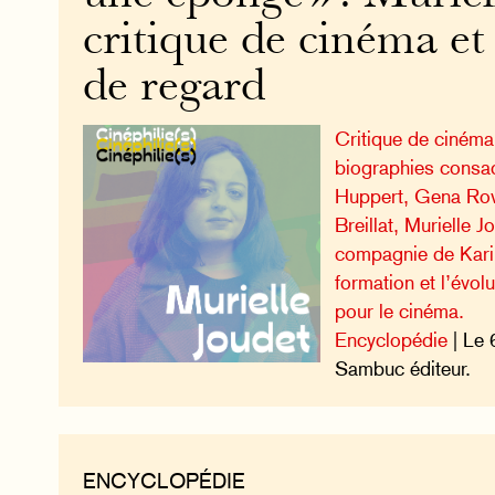
critique de cinéma et
de regard
Critique de cinéma
biographies consac
Huppert, Gena Row
Breillat, Murielle J
compagnie de Kari
formation et l’évo
pour le cinéma.
Encyclopédie
| Le 
Sambuc éditeur.
ENCYCLOPÉDIE