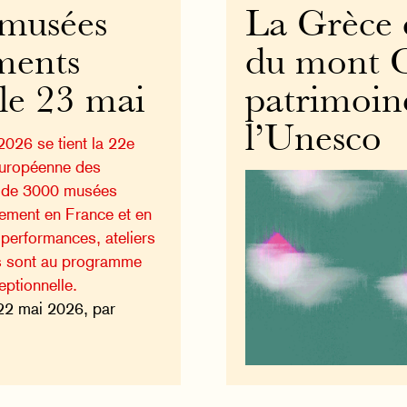
 musées
La Grèce c
ments
du mont 
le 23 mai
patrimoin
l’Unesco
026 se tient la 22e
 européenne des
s de 3000 musées
tement en France et en
performances, ateliers
es sont au programme
eptionnelle.
22 mai 2026, par