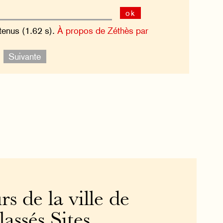
ok
tenus (1.62 s).
À propos de Zéthès par
.
Suivante
rs de la ville de
assés Sites