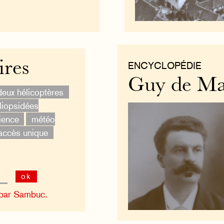
ires
ENCYCLOPÉDIE
Guy de Ma
deux hélicoptères
iopsidées
ience
météo
accès unique
ok
 par Sambuc.