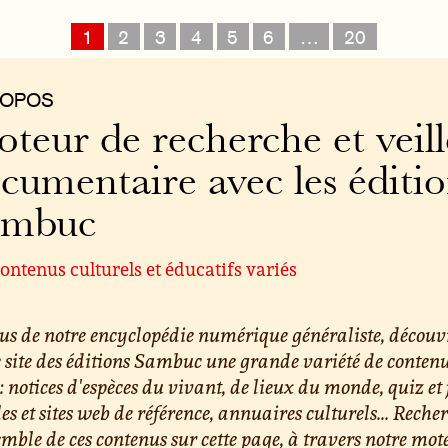
1
2
3
4
5
6
…
20
ROPOS
teur de recherche et veill
cumentaire avec les éditi
ambuc
ontenus culturels et éducatifs variés
us de notre encyclopédie numérique généraliste, découv
e site des éditions Sambuc une grande variété de conten
 : notices d'espèces du vivant, de lieux du monde, quiz et 
les et sites web de référence, annuaires culturels... Reche
emble de ces contenus sur cette page, à travers notre mot