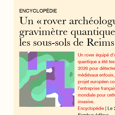
ENCYCLOPÉDIE
Un « rover archéologu
gravimètre quantique
les sous-sols de Reims
Un rover équipé d’
quantique a été tes
2026 pour détecter
médiévaux enfouis,
projet européen c
l’entreprise frança
mondiale pour cett
invasive.
Encyclopédie
| Le 
Sambuc éditeur.