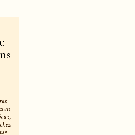
e
ons
rez
us en
jeux,
rchez
eur