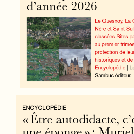
d’année 2026
Le Quesnoy, La 
Nère et Saint-Sul
classées Sites p
au premier trimes
protection de le
historiques et de
Encyclopédie
| L
Sambuc éditeur.
ENCYCLOPÉDIE
« Être autodidacte, c’
une éponge » : Muriel