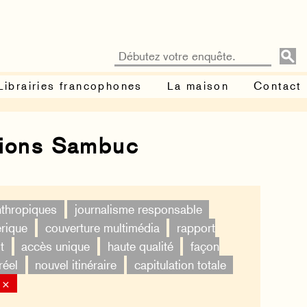
Librairies francophones
La maison
Contact
tions Sambuc
nthropiques
journalisme responsable
érique
couverture multimédia
rapport
t
accès unique
haute qualité
façon
réel
nouvel itinéraire
capitulation totale
 ×