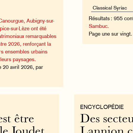
Résultats : 955 con
Canourgue, Aubigny-sur-
Sambuc.
pice-sur-Lèze ont été
Page une sur vingt
atrimoniaux remarquables
tre 2026, renforçant la
urs ensembles urbains
 leurs paysages.
e 20 avril 2026, par
ENCYCLOPÉDIE
est être
Des secteu
le Joudet,
Lannion cl