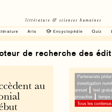
littérature & sciences humaines
ttérature
Arts
Encyclopédie
Quiz
moteur de recherche des édi
Partenariats phila
investigation num
ccèdent au
annuel
test gratui
onial
proactive
temps 
Tous les contenus
ébut