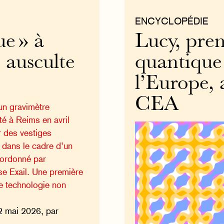
ENCYCLOPÉDIE
e » à
Lucy, pre
 ausculte
quantique
l’Europe, 
CEA
un gravimètre
té à Reims en avril
 des vestiges
 dans le cadre d’un
oordonné par
ise Exail. Une première
e technologie non
2 mai 2026, par