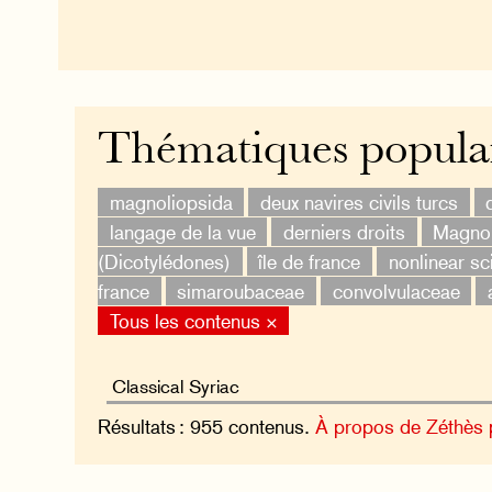
Thématiques popula
magnoliopsida
deux navires civils turcs
langage de la vue
derniers droits
Magnol
(Dicotylédones)
île de france
nonlinear sc
france
simaroubaceae
convolvulaceae
Tous les contenus ×
Résultats : 955 contenus.
À propos de Zéthès