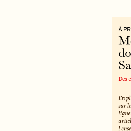
À P
Mo
do
S
Des c
En pl
sur l
ligne
artic
l'ens