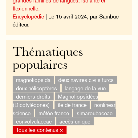
grandes familles de langues, isolante et
flexionnelle.
Encyclopédie
| Le 15 avril 2024, par Sambuc
éditeur.
Thématiques
populaires
magnoliopsida
deux navires civils turcs
deux hélicoptères
langage de la vue
derniers droits
Magnoliopsidées
(Dicotylédones)
île de france
nonlinear
science
météo france
simaroubaceae
convolvulaceae
accès unique
Tous les contenus ×