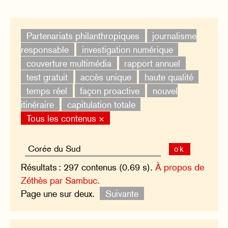
Partenariats philanthropiques
journalisme
responsable
investigation numérique
couverture multimédia
rapport annuel
test gratuit
accès unique
haute qualité
temps réel
façon proactive
nouvel
itinéraire
capitulation totale
Tous les contenus ×
ok
Résultats : 297 contenus (0.69 s).
À propos de
Zéthès par Sambuc.
Page une sur deux.
Suivante