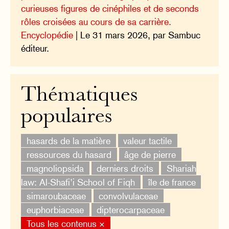
curieuses figures de cinéphiles et de seconds
rôles croisées au cours de sa carrière.
Encyclopédie
| Le 31 mars 2026, par Sambuc
éditeur.
Thématiques
populaires
hasards de la matière
valeur tactile
ressources du hasard
âge de pierre
magnoliopsida
derniers droits
Shariah
law: Al-Shafi’i School of Fiqh
île de france
simaroubaceae
convolvulaceae
euphorbiaceae
dipterocarpaceae
Tous les contenus ×