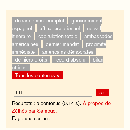
désarmement complet
gouvernement
espagnol
afflux exceptionnel
nouvel
itinéraire
capitulation totale
ambassades
américaines
dernier mandat
proximité
immédiate
américains démocrates
derniers droits
record absolu
bilan
officiel
Tous les contenus ×
ok
Résultats : 5 contenus (0.14 s).
À propos de
Zéthès par Sambuc.
Page une sur une.