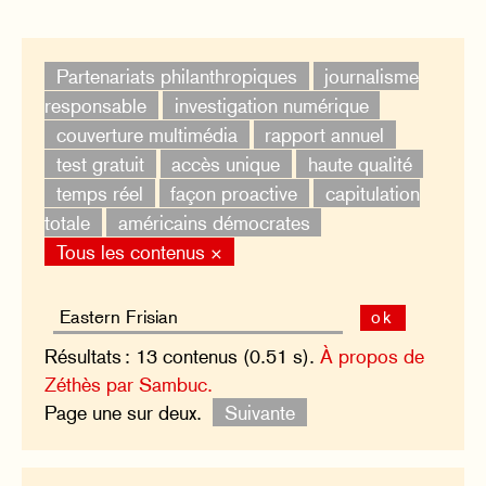
Partenariats philanthropiques
journalisme
responsable
investigation numérique
couverture multimédia
rapport annuel
test gratuit
accès unique
haute qualité
temps réel
façon proactive
capitulation
totale
américains démocrates
Tous les contenus ×
ok
Résultats : 13 contenus (0.51 s).
À propos de
Zéthès par Sambuc.
Page une sur deux.
Suivante