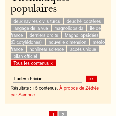
populaires
deux navires civils turcs
deux hélicoptères
langage de la vue
magnoliopsida
île de
france
derniers droits
Magnoliopsidées
(Dicotylédones)
nouvelle dimension
météo
france
nonlinear science
accès unique
bilan officiel
Tous les contenus ×
ok
Résultats : 13 contenus.
À propos de Zéthès
par Sambuc.
1
2