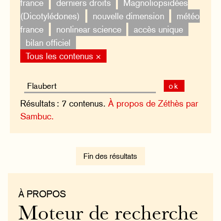
france
derniers droits
Magnoliopsidées
(Dicotylédones)
nouvelle dimension
météo
france
nonlinear science
accès unique
bilan officiel
Tous les contenus ×
ok
Résultats : 7 contenus.
À propos de Zéthès par
Sambuc.
Fin des résultats
À PROPOS
Moteur de recherche