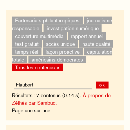
Partenariats philanthropiques
journalisme
responsable
investigation numérique
couverture multimédia
rapport annuel
test gratuit
accès unique
haute qualité
temps réel
façon proactive
capitulation
totale
américains démocrates
Tous les contenus ×
ok
Résultats : 7 contenus (0.14 s).
À propos de
Zéthès par Sambuc.
Page une sur une.