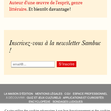
Auteur d’une œuvre de l’esprit
,
genre
littéraire
. Et bientôt davantage !
Inscrivez-vous à la newsletter Sambuc
!
LA MAISON D’ÉDITION
·
MENTIONS LÉGALES
·
CGV
·
ESPACE PROFESSIONNEL
À DÉCOUVRIR :
QUIZ ET JEUX CULTURELS
·
APPLICATIONS ET CURIOSITÉS
·
ENCYCLOPÉDIE
·
SONDAGES LUDIQUES
LES ÉDITIONS SAMBUC SUR LES RÉSEAUX SOCIAUX
COLLECTIONS :
SAMBUC
·
ÉDISOLUM
·
REVUE LITTÉRAIRE
L’EAU-FORTE
Ce site utilise des cookies nécessaires à son bon fonctionnement et des cookies