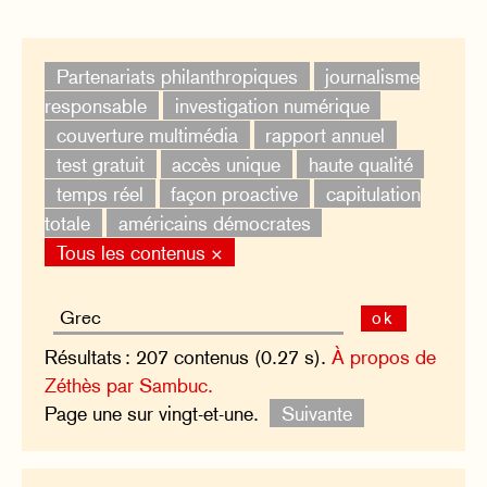
Partenariats philanthropiques
journalisme
responsable
investigation numérique
couverture multimédia
rapport annuel
test gratuit
accès unique
haute qualité
temps réel
façon proactive
capitulation
totale
américains démocrates
Tous les contenus ×
ok
Résultats : 207 contenus (0.27 s).
À propos de
Zéthès par Sambuc.
Page une sur vingt-et-une.
Suivante