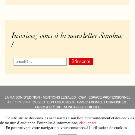
Inscrivez-vous à la newsletter Sambuc
!
LA MAISON D’ÉDITION
·
MENTIONS LÉGALES
·
CGV
·
ESPACE PROFESSIONNEL
À DÉCOUVRIR :
QUIZ ET JEUX CULTURELS
·
APPLICATIONS ET CURIOSITÉS
·
ENCYCLOPÉDIE
·
SONDAGES LUDIQUES
LES ÉDITIONS SAMBUC SUR LES RÉSEAUX SOCIAUX
COLLECTIONS :
SAMBUC
·
ÉDISOLUM
·
REVUE LITTÉRAIRE
L’EAU-FORTE
Ce site utilise des cookies nécessaires à son bon fonctionnement et des cookies
AUTRES SITES :
COLL. « LES ÉDISOLUM »
de mesure d’audience. Pour plus d’informations,
cliquez ici
.
En poursuivant votre navigation, vous consentez à l’utilisation de cookies.