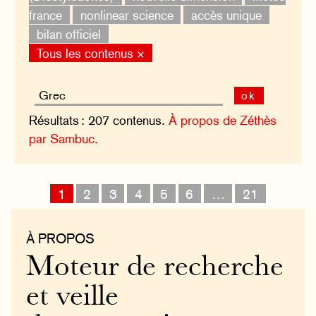
france
nonlinear science
accès unique
bilan officiel
Tous les contenus ×
ok
Résultats : 207 contenus.
À propos de Zéthès
par Sambuc.
1
2
3
4
5
6
…
21
À PROPOS
Moteur de recherche
et veille