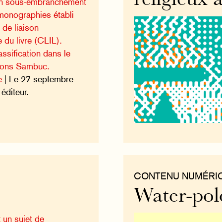
religieux à
 un sous-embranchement
monographies établi
de liaison
e du livre (CLIL).
ssification dans le
tions Sambuc.
e
| Le 27 septembre
éditeur.
CONTENU NUMÉRI
Water-pol
t un sujet de