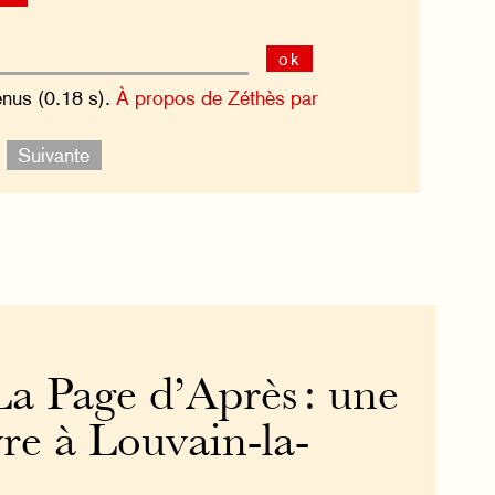
ok
enus (0.18 s).
À propos de Zéthès par
.
Suivante
La Page d’Après : une
re à Louvain-la-