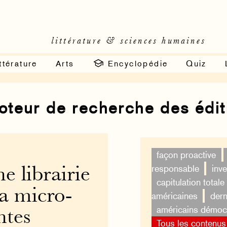
littérature & sciences humaines
ttérature
Arts
Encyclopédie
Quiz
moteur de recherche des édi
façon proactive
responsable
inv
e librairie
capitulation totale
la micro-
américaines
dern
américains démoc
ntes
Tous les contenus