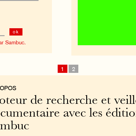
ok
ar Sambuc.
1
2
ROPOS
teur de recherche et veill
cumentaire avec les éditi
ambuc