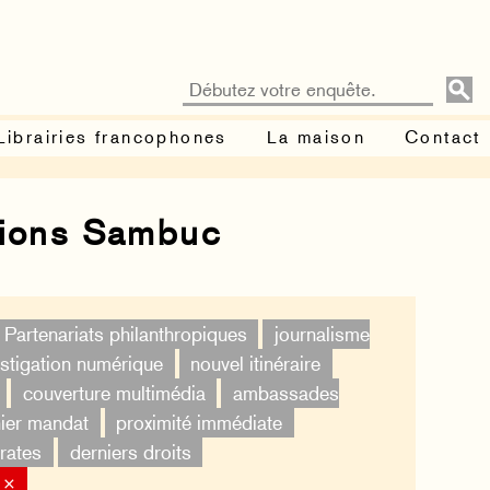
Librairies francophones
La maison
Contact
tions Sambuc
Partenariats philanthropiques
journalisme
estigation numérique
nouvel itinéraire
couverture multimédia
ambassades
ier mandat
proximité immédiate
rates
derniers droits
 ×