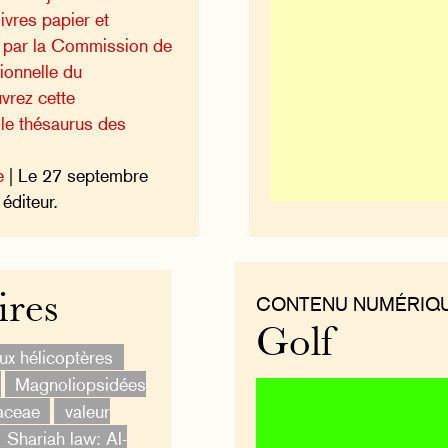
ivres papier et
e par la Commission de
sionnelle du
vrez cette
 le thésaurus des
e
| Le 27 septembre
éditeur.
ires
CONTENU NUMÉRIQ
Golf
ux hélicoptères
Magnoliopsidées
aceae
valeur
Shariah law: Al-