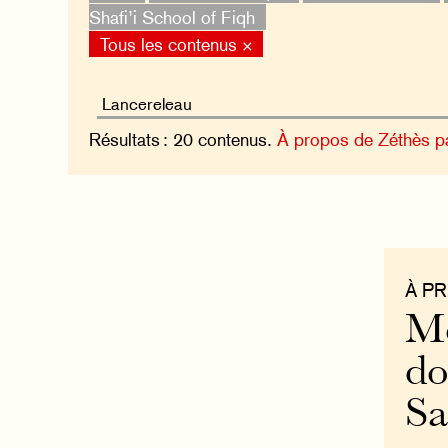
Shafi’i School of Fiqh
Tous les contenus ×
Résultats : 20 contenus.
À propos de Zéthès p
À P
Mo
do
S