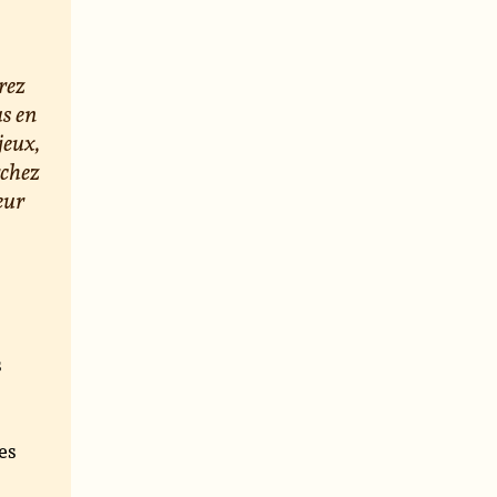
rez
us en
jeux,
rchez
eur
s
e
es