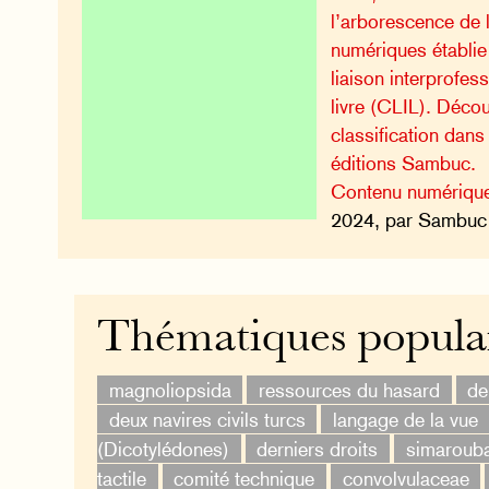
l’arborescence de l
numériques établi
liaison interprofes
livre (CLIL). Décou
classification dans
éditions Sambuc.
Contenu numériqu
2024, par Sambuc 
Thématiques popula
magnoliopsida
ressources du hasard
de
deux navires civils turcs
langage de la vue
(Dicotylédones)
derniers droits
simaroub
tactile
comité technique
convolvulaceae