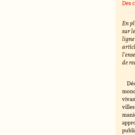
Des c
En pl
sur l
ligne
artic
l'ens
de re
Déc
monde
vivan
ville
maniè
appro
publi