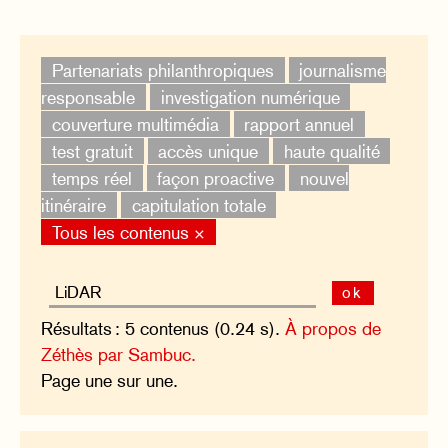
Partenariats philanthropiques
journalisme
responsable
investigation numérique
couverture multimédia
rapport annuel
test gratuit
accès unique
haute qualité
temps réel
façon proactive
nouvel
itinéraire
capitulation totale
Tous les contenus ×
ok
Résultats : 5 contenus (0.24 s).
À propos de
Zéthès par Sambuc.
Page une sur une.