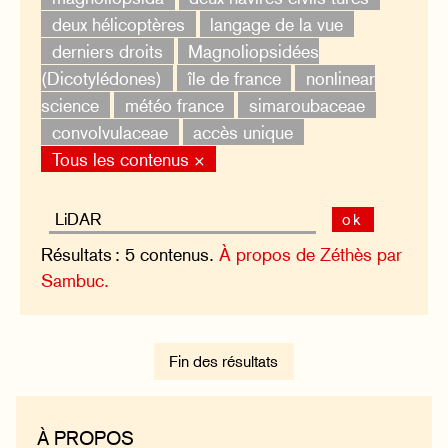
deux hélicoptères
langage de la vue
derniers droits
Magnoliopsidées
(Dicotylédones)
île de france
nonlinear
science
météo france
simaroubaceae
convolvulaceae
accès unique
Tous les contenus ×
ok
Résultats : 5 contenus.
À propos de Zéthès par
Sambuc.
Fin des résultats
À PROPOS