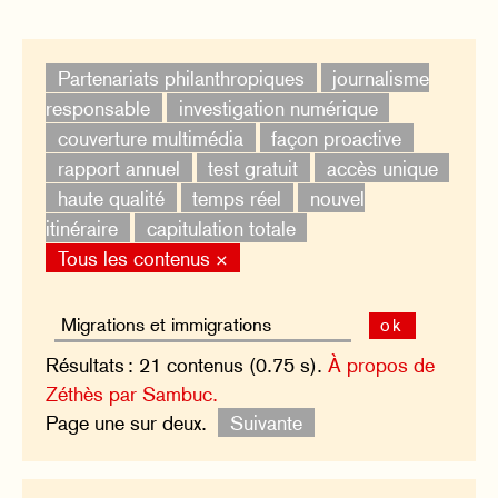
Partenariats philanthropiques
journalisme
responsable
investigation numérique
couverture multimédia
façon proactive
rapport annuel
test gratuit
accès unique
haute qualité
temps réel
nouvel
itinéraire
capitulation totale
Tous les contenus ×
ok
Résultats : 21 contenus (0.75 s).
À propos de
Zéthès par Sambuc.
Page une sur deux.
Suivante