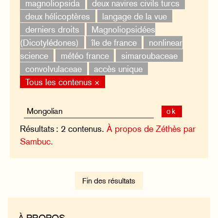
magnoliopsida
deux navires civils turcs
deux hélicoptères
langage de la vue
derniers droits
Magnoliopsidées
(Dicotylédones)
île de france
nonlinear
science
météo france
simaroubaceae
convolvulaceae
accès unique
Tous les contenus ×
ok
Résultats : 2 contenus.
À propos de Zéthès par
Sambuc.
Fin des résultats
À PROPOS