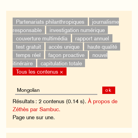
Partenariats philanthropiques
journalisme
responsable
investigation numérique
couverture multimédia
rapport annuel
test gratuit
accès unique
haute qualité
temps réel
façon proactive
nouvel
itinéraire
capitulation totale
Tous les contenus ×
ok
Résultats : 2 contenus (0.14 s).
À propos de
Zéthès par Sambuc.
Page une sur une.