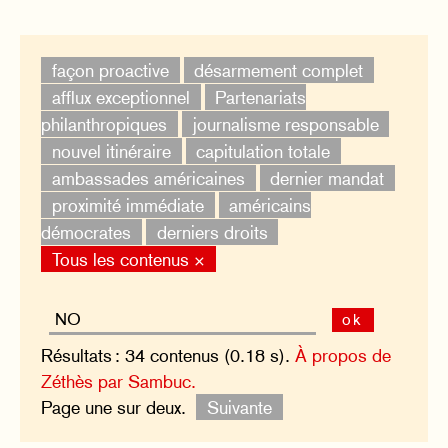
façon proactive
désarmement complet
afflux exceptionnel
Partenariats
philanthropiques
journalisme responsable
nouvel itinéraire
capitulation totale
ambassades américaines
dernier mandat
proximité immédiate
américains
démocrates
derniers droits
Tous les contenus ×
ok
Résultats : 34 contenus (0.18 s).
À propos de
Zéthès par Sambuc.
Page une sur deux.
Suivante