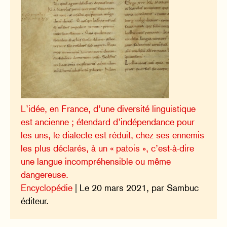
L’idée, en France, d’une diversité linguistique
est ancienne ; étendard d’indépendance pour
les uns, le dialecte est réduit, chez ses ennemis
les plus déclarés, à un « patois », c’est-à-dire
une langue incompréhensible ou même
dangereuse.
Encyclopédie
| Le 20 mars 2021, par Sambuc
éditeur.