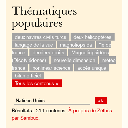
Thématiques
populaires
deux navires civils turcs
deux hélicoptères
langage de la vue
magnoliopsida
île de
france
derniers droits
Magnoliopsidées
(Dicotylédones)
nouvelle dimension
météo
france
nonlinear science
accès unique
bilan officiel
Tous les contenus ×
ok
Résultats : 319 contenus.
À propos de Zéthès
par Sambuc.