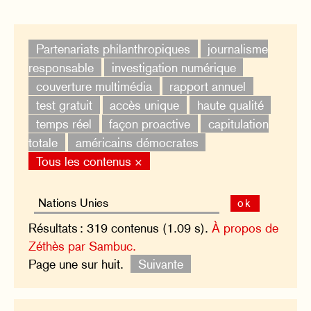
Partenariats philanthropiques
journalisme
responsable
investigation numérique
couverture multimédia
rapport annuel
test gratuit
accès unique
haute qualité
temps réel
façon proactive
capitulation
totale
américains démocrates
Tous les contenus ×
ok
Résultats : 319 contenus (1.09 s).
À propos de
Zéthès par Sambuc.
Page une sur huit.
Suivante