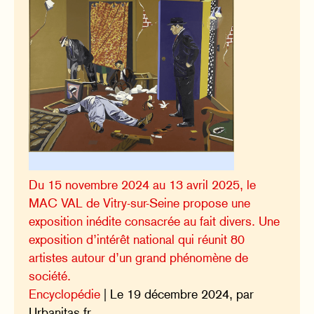
Du 15 novembre 2024 au 13 avril 2025, le
MAC VAL de Vitry-sur-Seine propose une
exposition inédite consacrée au fait divers. Une
exposition d’intérêt national qui réunit 80
artistes autour d’un grand phénomène de
société.
Encyclopédie
| Le 19 décembre 2024, par
Urbanitas.fr.