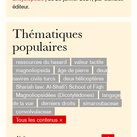
éditeur.
Thématiques
populaires
ressources du hasard
valeur tactile
magnoliopsida
âge de pierre
deux
navires civils turcs
deux hélicoptères
Shariah law: Al-Shafi’i School of Fiqh
Magnoliopsidées (Dicotylédones)
langage
de la vue
derniers droits
simaroubaceae
convolvulaceae
Tous les contenus ×