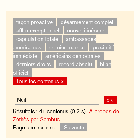
façon proactive
désarmement complet
afflux exceptionnel
nouvel itinéraire
capitulation totale
ambassades
américaines
dernier mandat
proximité
immédiate
américains démocrates
derniers droits
record absolu
bilan
officiel
Tous les contenus ×
ok
Résultats : 41 contenus (0.2 s).
À propos de
Zéthès par Sambuc.
Page une sur cinq.
Suivante