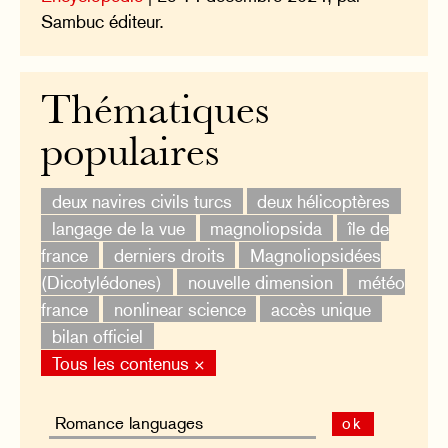
Sambuc éditeur.
Thématiques
populaires
deux navires civils turcs
deux hélicoptères
langage de la vue
magnoliopsida
île de
france
derniers droits
Magnoliopsidées
(Dicotylédones)
nouvelle dimension
météo
france
nonlinear science
accès unique
bilan officiel
Tous les contenus ×
ok