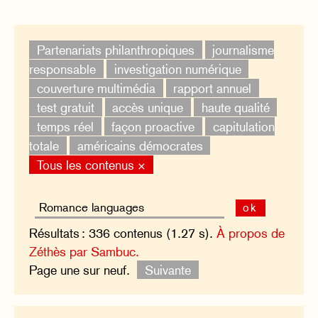
Partenariats philanthropiques
journalisme
responsable
investigation numérique
couverture multimédia
rapport annuel
test gratuit
accès unique
haute qualité
temps réel
façon proactive
capitulation
totale
américains démocrates
Tous les contenus ×
ok
Résultats : 336 contenus (1.27 s).
À propos de
Zéthès par Sambuc.
Page une sur neuf.
Suivante