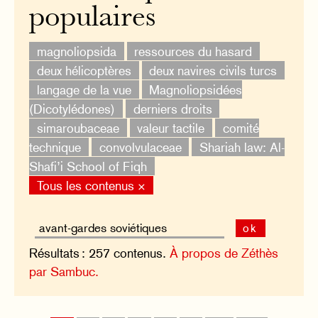
populaires
magnoliopsida
ressources du hasard
deux hélicoptères
deux navires civils turcs
langage de la vue
Magnoliopsidées
(Dicotylédones)
derniers droits
simaroubaceae
valeur tactile
comité
technique
convolvulaceae
Shariah law: Al-
Shafi’i School of Fiqh
Tous les contenus ×
ok
Résultats : 257 contenus.
À propos de Zéthès
par Sambuc.