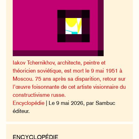
Iakov Tchernikhov, architecte, peintre et
théoricien soviétique, est mort le 9 mai 1951 à
Moscou. 75 ans après sa disparition, retour sur
l’œuvre foisonnante de cet artiste visionnaire du
constructivisme russe.
Encyclopédie
| Le 9 mai 2026, par Sambuc
éditeur.
ENCYCLOPÉDIE