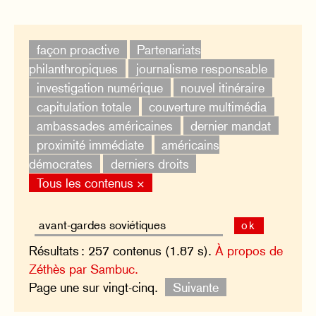
façon proactive
Partenariats
philanthropiques
journalisme responsable
investigation numérique
nouvel itinéraire
capitulation totale
couverture multimédia
ambassades américaines
dernier mandat
proximité immédiate
américains
démocrates
derniers droits
Tous les contenus ×
ok
Résultats : 257 contenus (1.87 s).
À propos de
Zéthès par Sambuc.
Page une sur vingt-cinq.
Suivante