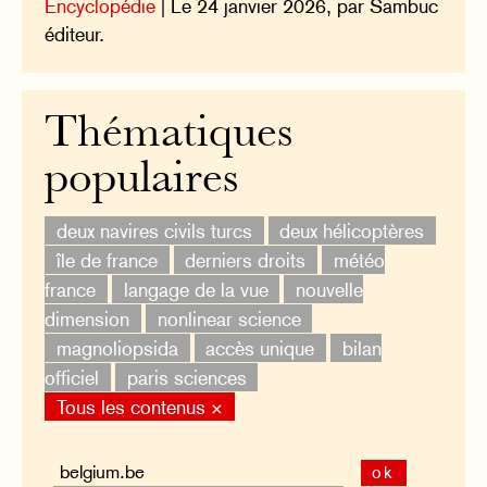
Encyclopédie
| Le 24 janvier 2026, par Sambuc
éditeur.
Thématiques
populaires
deux navires civils turcs
deux hélicoptères
île de france
derniers droits
météo
france
langage de la vue
nouvelle
dimension
nonlinear science
magnoliopsida
accès unique
bilan
officiel
paris sciences
Tous les contenus ×
ok