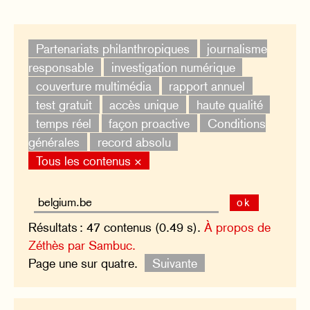
Partenariats philanthropiques
journalisme
responsable
investigation numérique
couverture multimédia
rapport annuel
test gratuit
accès unique
haute qualité
temps réel
façon proactive
Conditions
générales
record absolu
Tous les contenus ×
ok
Résultats : 47 contenus (0.49 s).
À propos de
Zéthès par Sambuc.
Page une sur quatre.
Suivante