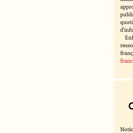
appro
publi
quoti
d'inf
Enf
resso
franç
fran
Notic