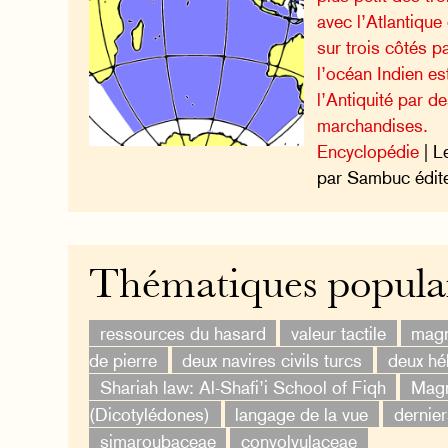
avec l’Atlantique
sur trois côtés p
l’océan Indien es
l’Antiquité par 
marchandises.
Encyclopédie
| L
par Sambuc édite
Thématiques popula
ressources du hasard
valeur tactile
magn
de pierre
deux navires civils turcs
deux hé
Shariah law: Al-Shafi’i School of Fiqh
Magn
(Dicotylédones)
langage de la vue
dernier
simaroubaceae
convolvulaceae