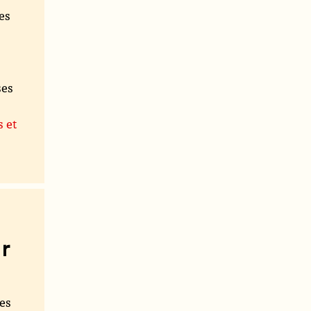
es
ses
s et
r
les