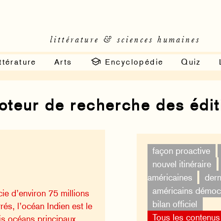
littérature & sciences humaines
ttérature
Arts
Encyclopédie
Quiz
moteur de recherche des édi
façon proactive
nouvel itinéraire
américaines
dern
américains démoc
ie d’environ 75 millions
bilan officiel
rés, l’océan Indien est le
Tous les contenus
ois océans principaux,