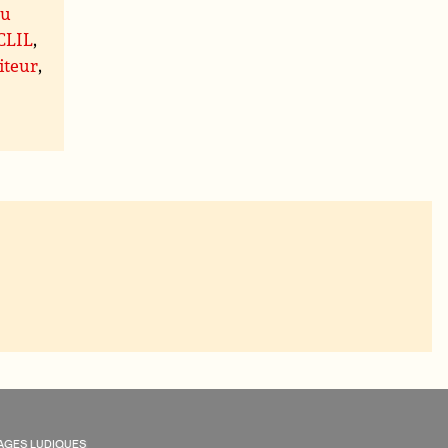
du
 CLIL
,
iteur
,
AGES LUDIQUES