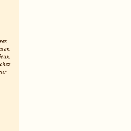
rez
us en
jeux,
rchez
eur
s
e