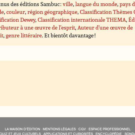
nus des éditions Sambuc :
ville
,
langue du monde
,
pays 
de
,
couleur
,
région géographique
,
Classification Thèmes
ification Dewey
,
Classification internationale THEMA
,
Éd
ibuteur à une œuvre de l’esprit
,
Auteur d’une œuvre de
it
,
genre littéraire
. Et bientôt davantage !
LA MAISON D’ÉDITION
·
MENTIONS LÉGALES
·
CGV
·
ESPACE PROFESSIONNEL
QUIZ ET JEUX CULTURELS
·
APPLICATIONS ET CURIOSITÉS
·
ENCYCLOPÉDIE
·
SOND