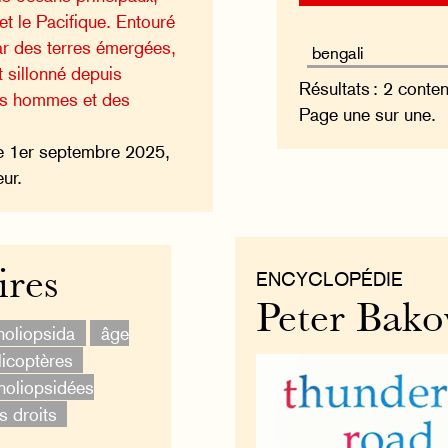
 et le Pacifique. Entouré
ar des terres émergées,
t sillonné depuis
Résultats : 2 conte
des hommes et des
Page une sur une.
e 1er septembre 2025,
ur.
ires
ENCYCLOPÉDIE
Peter Bako
oliopsida
âge
licoptères
oliopsidées
s droits