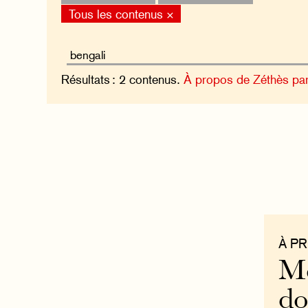
Tous les contenus ×
Résultats : 2 contenus.
À propos de Zéthès pa
À P
Mo
do