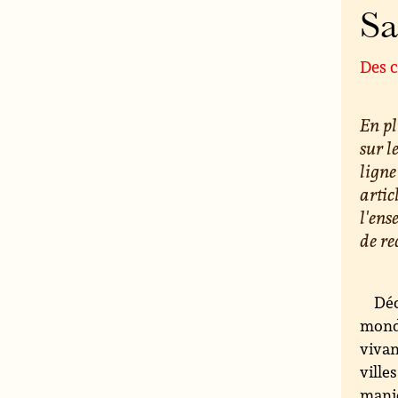
S
Des c
En pl
sur l
ligne
artic
l'ens
de re
Déc
monde
vivan
ville
maniè