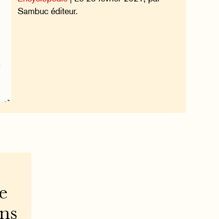
Sambuc éditeur.
e
ons