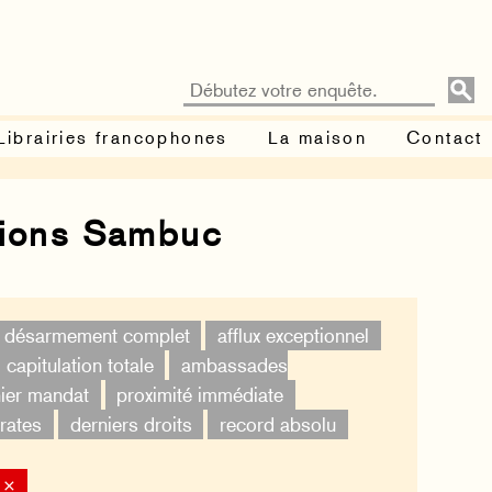
Librairies francophones
La maison
Contact
tions Sambuc
désarmement complet
afflux exceptionnel
capitulation totale
ambassades
ier mandat
proximité immédiate
rates
derniers droits
record absolu
 ×