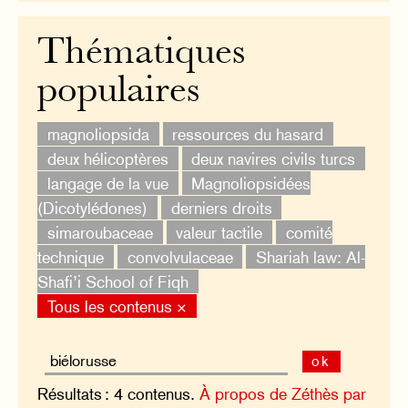
Thématiques
populaires
magnoliopsida
ressources du hasard
deux hélicoptères
deux navires civils turcs
langage de la vue
Magnoliopsidées
(Dicotylédones)
derniers droits
simaroubaceae
valeur tactile
comité
technique
convolvulaceae
Shariah law: Al-
Shafi’i School of Fiqh
Tous les contenus ×
ok
Résultats : 4 contenus.
À propos de Zéthès par