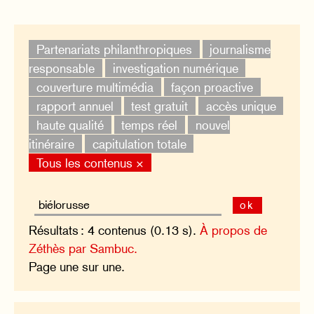
Partenariats philanthropiques
journalisme
responsable
investigation numérique
couverture multimédia
façon proactive
rapport annuel
test gratuit
accès unique
haute qualité
temps réel
nouvel
itinéraire
capitulation totale
Tous les contenus ×
ok
Résultats : 4 contenus (0.13 s).
À propos de
Zéthès par Sambuc.
Page une sur une.