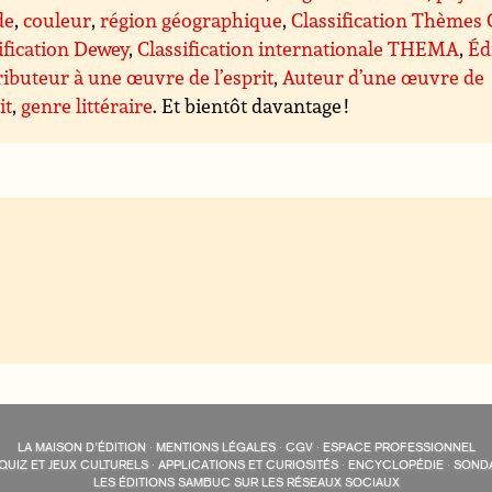
de
,
couleur
,
région géographique
,
Classification Thèmes
ification Dewey
,
Classification internationale THEMA
,
Éd
ibuteur à une œuvre de l’esprit
,
Auteur d’une œuvre de
it
,
genre littéraire
. Et bientôt davantage !
LA MAISON D’ÉDITION
·
MENTIONS LÉGALES
·
CGV
·
ESPACE PROFESSIONNEL
QUIZ ET JEUX CULTURELS
·
APPLICATIONS ET CURIOSITÉS
·
ENCYCLOPÉDIE
·
SOND
LES ÉDITIONS SAMBUC SUR LES RÉSEAUX SOCIAUX