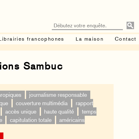
Librairies francophones
La maison
Contact
tions Sambuc
thropiques
journalisme responsable
ique
couverture multimédia
rapport
accès unique
haute qualité
temps
e
capitulation totale
américains
×