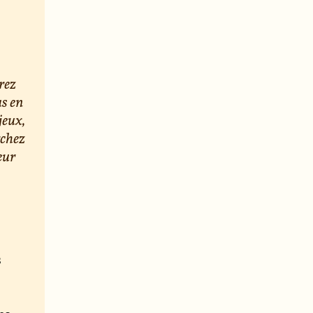
rez
us en
jeux,
rchez
eur
s
e