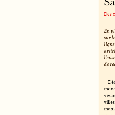
S
Des c
En pl
sur l
ligne
artic
l'ens
de re
Déc
monde
vivan
ville
maniè