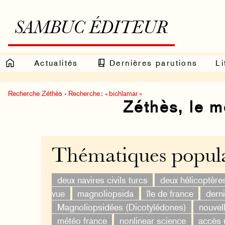
SAMBUC ÉDITEUR
Actualités
Dernières parutions
Li
Recherche Zéthès
›
Recherche : « bichlamar »
Zéthès, le 
Thématiques popula
deux navires civils turcs
deux hélicoptère
vue
magnoliopsida
île de france
derni
Magnoliopsidées (Dicotylédones)
nouvel
météo france
nonlinear science
accès 