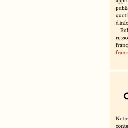
appro
publi
quoti
d'inf
Enf
resso
franç
fran
Notic
conte