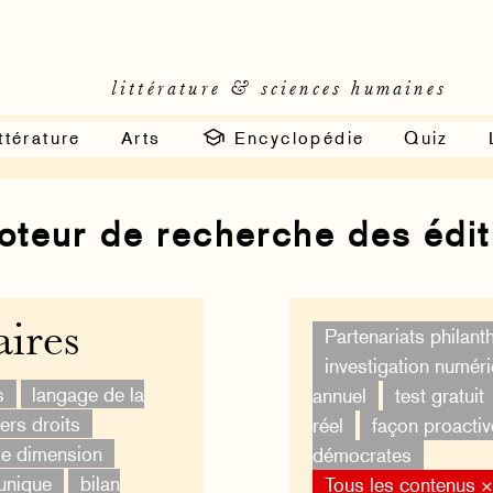
littérature & sciences humaines
ttérature
Arts
Encyclopédie
Quiz
moteur de recherche des édi
ires
Partenariats philan
investigation numér
s
langage de la
annuel
test gratuit
ers droits
réel
façon proactiv
le dimension
démocrates
unique
bilan
Tous les contenus 