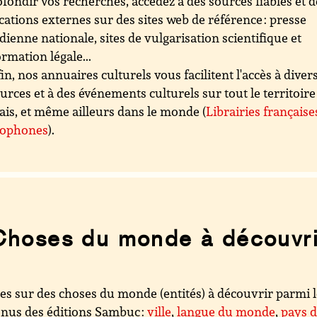
fondir vos recherches, accédez à des sources fiables et d
cations externes sur des sites web de référence : presse
dienne nationale, sites de vulgarisation scientifique et
ormation légale...
in, nos annuaires culturels vous facilitent l'accès à diver
urces et à des événements culturels sur tout le territoire
ais, et même ailleurs dans le monde (
Librairies française
cophones
).
Choses du monde à découvri
es sur des choses du monde (entités) à découvrir parmi 
nus des éditions Sambuc :
ville
,
langue du monde
,
pays 