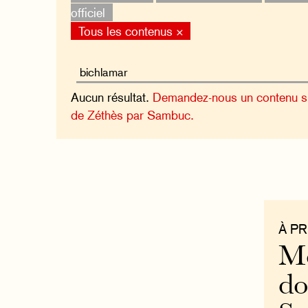
officiel
Tous les contenus ×
Aucun résultat.
Demandez-nous un contenu sur
de Zéthès par Sambuc.
À P
Mo
do