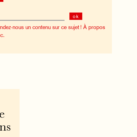
ok
dez-nous un contenu sur ce sujet !
À propos
c.
e
ons