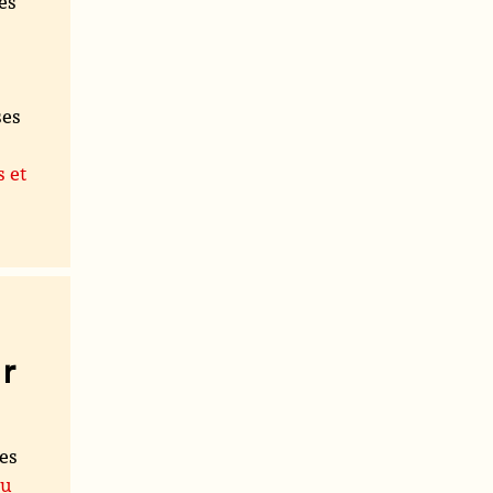
es
ses
s et
r
les
du