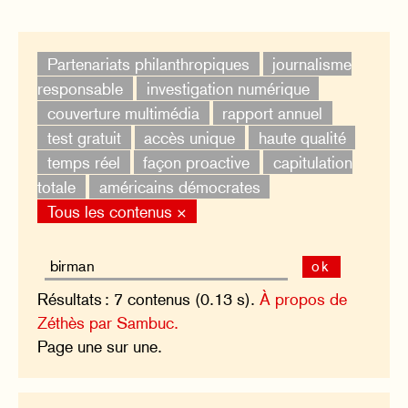
Partenariats philanthropiques
journalisme
responsable
investigation numérique
couverture multimédia
rapport annuel
test gratuit
accès unique
haute qualité
temps réel
façon proactive
capitulation
totale
américains démocrates
Tous les contenus ×
ok
Résultats : 7 contenus (0.13 s).
À propos de
Zéthès par Sambuc.
Page une sur une.