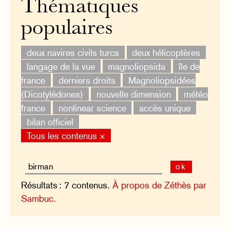
Thématiques
populaires
deux navires civils turcs
deux hélicoptères
langage de la vue
magnoliopsida
île de
france
derniers droits
Magnoliopsidées
(Dicotylédones)
nouvelle dimension
météo
france
nonlinear science
accès unique
bilan officiel
Tous les contenus ×
ok
Résultats : 7 contenus.
À propos de Zéthès par
Sambuc.