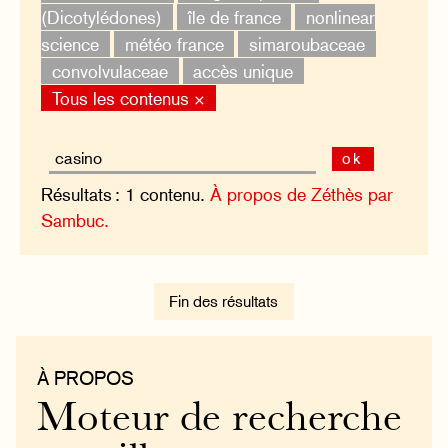
(Dicotylédones)
île de france
nonlinear
science
météo france
simaroubaceae
convolvulaceae
accès unique
Tous les contenus ×
ok
Résultats : 1 contenu.
À propos de Zéthès par
Sambuc.
Fin des résultats
À PROPOS
Moteur de recherche