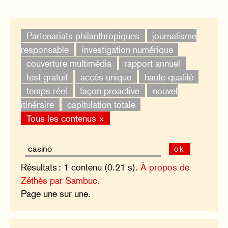
Partenariats philanthropiques
journalisme
responsable
investigation numérique
couverture multimédia
rapport annuel
test gratuit
accès unique
haute qualité
temps réel
façon proactive
nouvel
itinéraire
capitulation totale
Tous les contenus ×
ok
Résultats : 1 contenu (0.21 s).
À propos de
Zéthès par Sambuc.
Page une sur une.