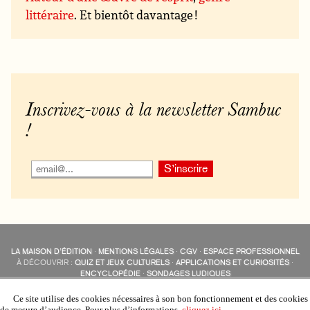
littéraire
. Et bientôt davantage !
Inscrivez-vous à la newsletter Sambuc
!
LA MAISON D’ÉDITION
·
MENTIONS LÉGALES
·
CGV
·
ESPACE PROFESSIONNEL
À DÉCOUVRIR :
QUIZ ET JEUX CULTURELS
·
APPLICATIONS ET CURIOSITÉS
·
ENCYCLOPÉDIE
·
SONDAGES LUDIQUES
LES ÉDITIONS SAMBUC SUR LES RÉSEAUX SOCIAUX
COLLECTIONS :
SAMBUC
·
ÉDISOLUM
·
REVUE LITTÉRAIRE
L’EAU-FORTE
Ce site utilise des cookies nécessaires à son bon fonctionnement et des cookies
AUTRES SITES :
COLL. « LES ÉDISOLUM »
de mesure d’audience. Pour plus d’informations,
cliquez ici
.