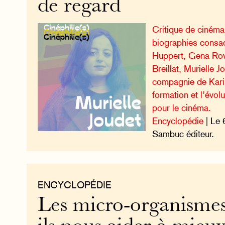
de regard
Critique de cinéma
biographies consac
Huppert, Gena Row
Breillat, Murielle J
compagnie de Kari
formation et l’évo
pour le cinéma.
Encyclopédie
| Le 
Sambuc éditeur.
ENCYCLOPÉDIE
Les micro-organismes