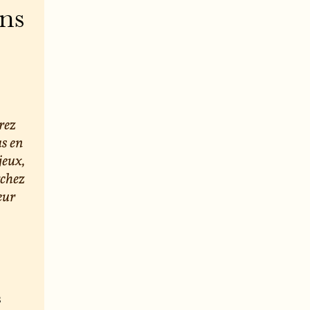
ons
rez
us en
jeux,
rchez
eur
s