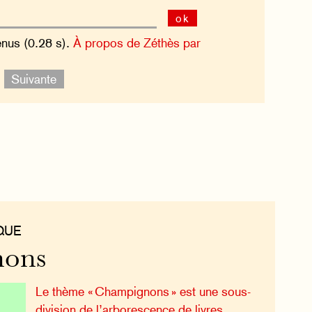
ok
enus (0.28 s).
À propos de Zéthès par
.
Suivante
QUE
ons
Le thème « Champignons » est une sous-
division de l’arborescence de livres