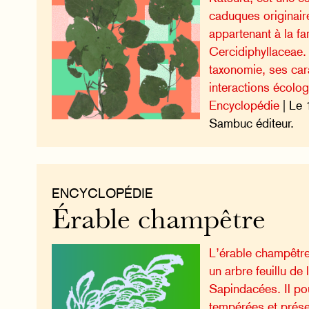
caduques originair
appartenant à la fa
Cercidiphyllaceae
taxonomie, ses car
interactions écolo
Encyclopédie
| Le 
Sambuc éditeur.
ENCYCLOPÉDIE
Érable champêtre
L’érable champêtre
un arbre feuillu de 
Sapindacées. Il po
tempérées et prése