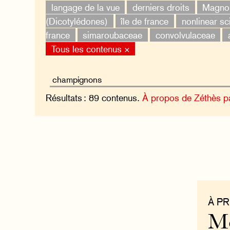
langage de la vue
derniers droits
Magnol
(Dicotylédones)
île de france
nonlinear sc
france
simaroubaceae
convolvulaceae
Tous les contenus ×
Résultats : 89 contenus.
À propos de Zéthès p
À P
Mo