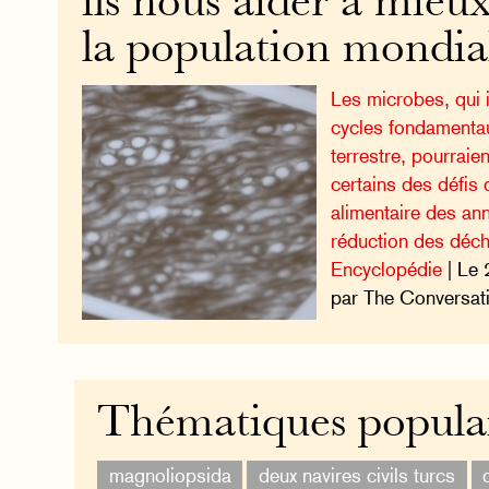
ils nous aider à mieu
la population mondia
Les microbes, qui 
cycles fondamenta
terrestre, pourraien
certains des défis 
alimentaire des anné
réduction des déch
Encyclopédie
| Le 
par The Conversati
Thématiques popula
magnoliopsida
deux navires civils turcs