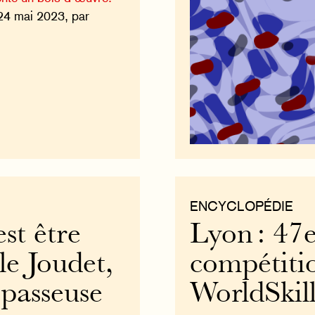
24 mai 2023, par
ENCYCLOPÉDIE
est être
Lyon : 47e
le Joudet,
compétiti
 passeuse
WorldSkill