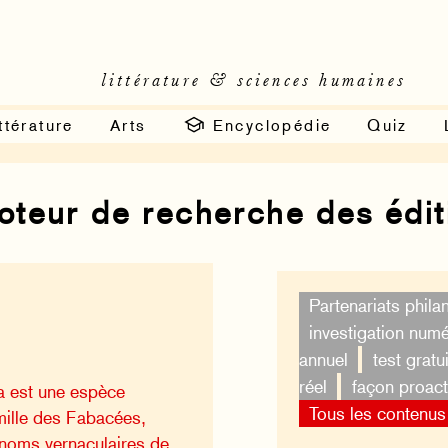
littérature & sciences humaines
ttérature
Arts
Encyclopédie
Quiz
moteur de recherche des édi
Partenariats phila
investigation num
annuel
test gratui
réel
façon proact
a est une espèce
Tous les contenus
amille des Fabacées,
noms vernaculaires de