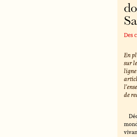
do
S
Des c
En pl
sur l
ligne
artic
l'ens
de re
Déc
monde
vivan