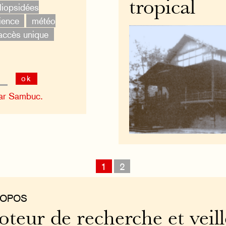
tropical
iopsidées
ience
météo
accès unique
ok
ar Sambuc.
1
2
ROPOS
teur de recherche et veill