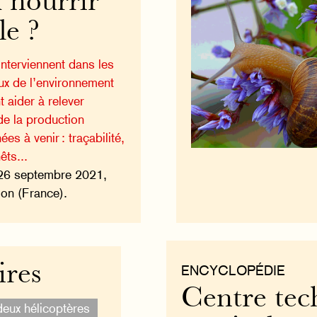
x nourrir
le ?
interviennent dans les
ux de l’environnement
t aider à relever
de la production
es à venir : traçabilité,
êts...
26 septembre 2021,
on (France).
ires
ENCYCLOPÉDIE
Centre tec
deux hélicoptères