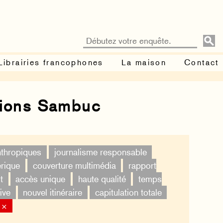
Librairies francophones
La maison
Contact
tions Sambuc
nthropiques
journalisme responsable
érique
couverture multimédia
rapport
t
accès unique
haute qualité
temps
ive
nouvel itinéraire
capitulation totale
 ×