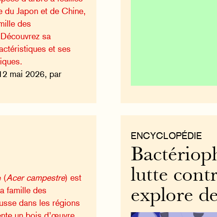
e du Japon et de Chine,
mille des
. Découvrez sa
actéristiques et ses
giques.
12 mai 2026, par
ENCYCLOPÉDIE
Bactérioph
lutte cont
 (
Acer campestre
) est
la famille des
explore de
usse dans les régions
nte un bois d’œuvre.