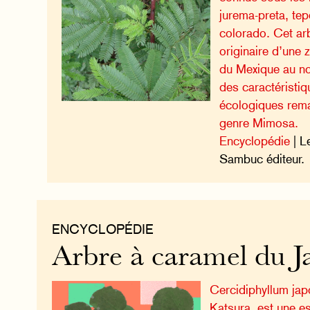
jurema-preta, te
colorado. Cet arb
originaire d’une
du Mexique au no
des caractéristi
écologiques rema
genre Mimosa.
Encyclopédie
| L
Sambuc éditeur.
ENCYCLOPÉDIE
Arbre à caramel du 
Cercidiphyllum jap
Katsura, est une es