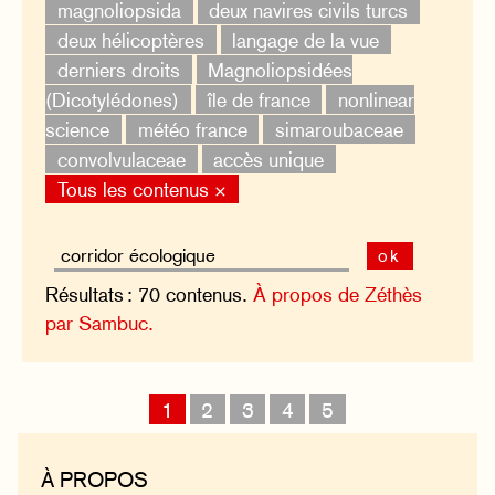
magnoliopsida
deux navires civils turcs
deux hélicoptères
langage de la vue
derniers droits
Magnoliopsidées
(Dicotylédones)
île de france
nonlinear
science
météo france
simaroubaceae
convolvulaceae
accès unique
Tous les contenus ×
ok
Résultats : 70 contenus.
À propos de Zéthès
par Sambuc.
1
2
3
4
5
À PROPOS