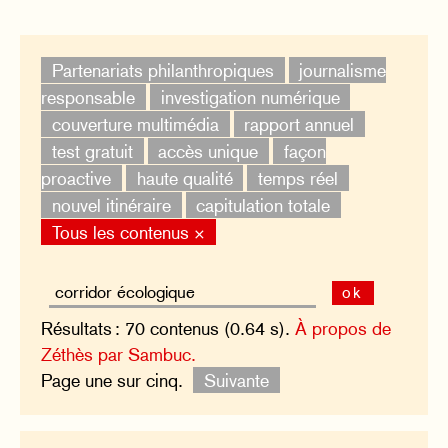
Partenariats philanthropiques
journalisme
responsable
investigation numérique
couverture multimédia
rapport annuel
test gratuit
accès unique
façon
proactive
haute qualité
temps réel
nouvel itinéraire
capitulation totale
Tous les contenus ×
ok
Résultats : 70 contenus (0.64 s).
À propos de
Zéthès par Sambuc.
Page une sur cinq.
Suivante