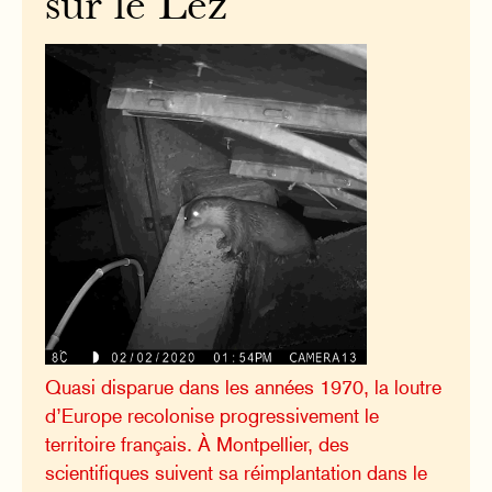
sur le Lez
Quasi disparue dans les années 1970, la loutre
d’Europe recolonise progressivement le
territoire français. À Montpellier, des
scientifiques suivent sa réimplantation dans le