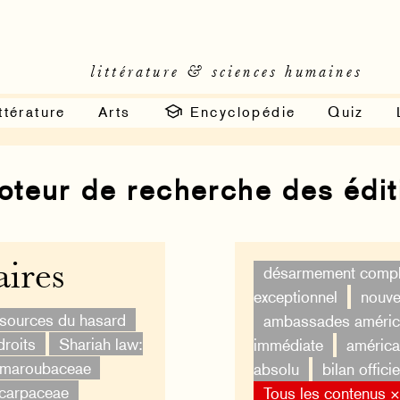
littérature & sciences humaines
ttérature
Arts
Encyclopédie
Quiz
moteur de recherche des édi
ires
désarmement compl
exceptionnel
nouvel
ssources du hasard
ambassades améric
droits
Shariah law:
immédiate
américa
imaroubaceae
absolu
bilan officie
ocarpaceae
Tous les contenus 