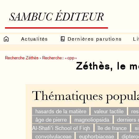
SAMBUC ÉDITEUR
Actualités
Dernières parutions
Li
Recherche Zéthès
›
Recherche : « cpp »
Zéthès, le 
Thématiques popula
hasards de la matière
valeur tactile
re
âge de pierre
magnoliopsida
derniers 
Al-Shafi’i School of Fiqh
île de france
s
convolvulaceae
euphorbiaceae
dipter