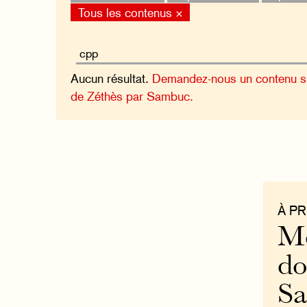
Tous les contenus ×
Aucun résultat.
Demandez-nous un contenu sur
de Zéthès par Sambuc.
À P
Mo
do
S