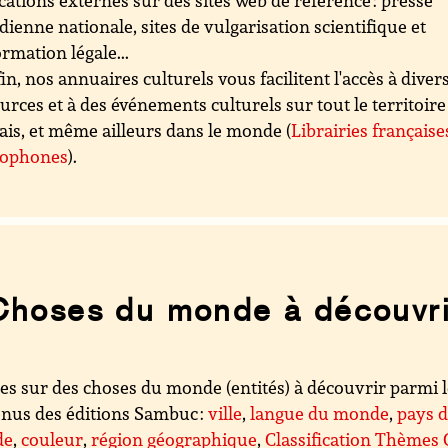
cations externes sur des sites web de référence : presse
dienne nationale, sites de vulgarisation scientifique et
ormation légale...
in, nos annuaires culturels vous facilitent l'accès à diver
urces et à des événements culturels sur tout le territoire
ais, et même ailleurs dans le monde (
Librairies française
cophones
).
Choses du monde à découvri
es sur des choses du monde (entités) à découvrir parmi 
nus des éditions Sambuc :
ville
,
langue du monde
,
pays 
de
,
couleur
,
région géographique
,
Classification Thèmes