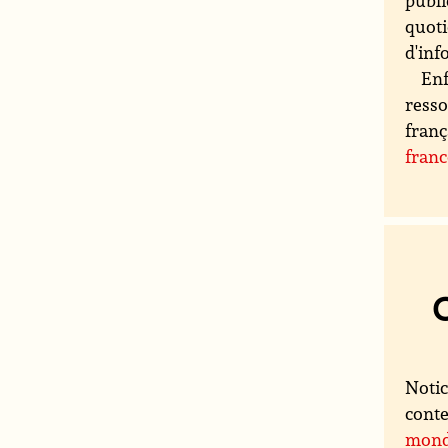
publi
quoti
d'inf
Enf
resso
franç
fran
Notic
conte
mon