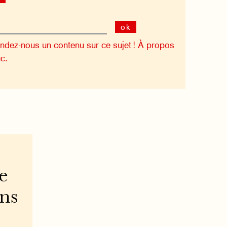
ok
dez-nous un contenu sur ce sujet !
À propos
c.
e
ons