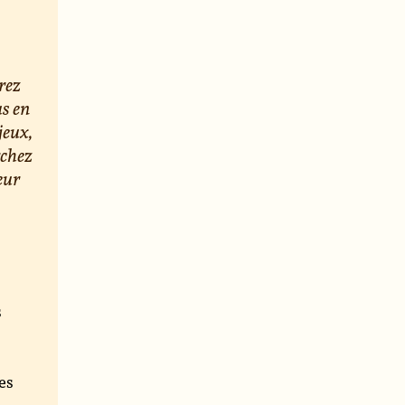
rez
us en
jeux,
rchez
eur
s
e
es