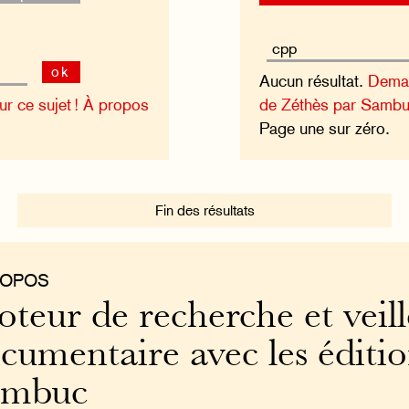
ok
Aucun résultat.
Deman
 ce sujet !
À propos
de Zéthès par Sambu
Page une sur zéro.
Fin des résultats
ROPOS
teur de recherche et veill
cumentaire avec les éditi
ambuc