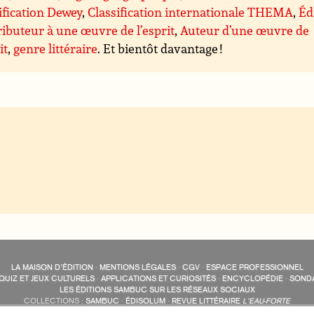
ification Dewey
,
Classification internationale THEMA
,
Éd
ibuteur à une œuvre de l’esprit
,
Auteur d’une œuvre de
it
,
genre littéraire
. Et bientôt davantage !
LA MAISON D’ÉDITION
·
MENTIONS LÉGALES
·
CGV
·
ESPACE PROFESSIONNEL
QUIZ ET JEUX CULTURELS
·
APPLICATIONS ET CURIOSITÉS
·
ENCYCLOPÉDIE
·
SOND
LES ÉDITIONS SAMBUC SUR LES RÉSEAUX SOCIAUX
COLLECTIONS :
SAMBUC
·
ÉDISOLUM
·
REVUE LITTÉRAIRE
L’EAU-FORTE
AUTRES SITES :
COLL. « LES ÉDISOLUM »