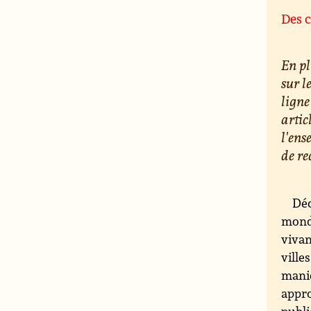
Des c
En pl
sur l
ligne
artic
l'ens
de re
Déc
monde
vivan
ville
maniè
appro