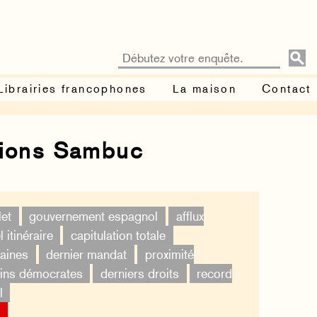
Librairies francophones
La maison
Contact
tions Sambuc
et
gouvernement espagnol
afflux
 itinéraire
capitulation totale
aines
dernier mandat
proximité
ins démocrates
derniers droits
record
l
×