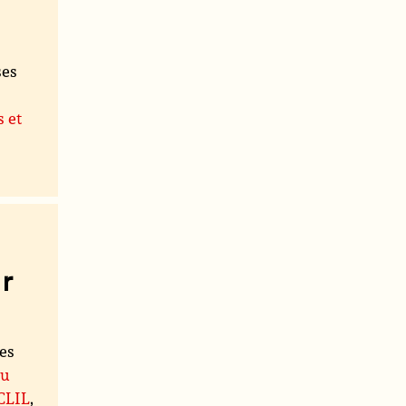
ses
s et
r
les
du
 CLIL
,