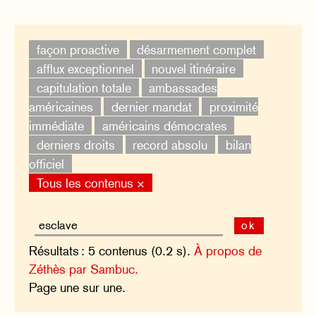
façon proactive
désarmement complet
afflux exceptionnel
nouvel itinéraire
capitulation totale
ambassades
américaines
dernier mandat
proximité
immédiate
américains démocrates
derniers droits
record absolu
bilan
officiel
Tous les contenus ×
ok
Résultats : 5 contenus (0.2 s).
À propos de
Zéthès par Sambuc.
Page une sur une.