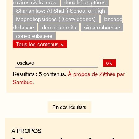
navires civils turcs
deux hélicoptères
Shariah law: Al-Shafi’i School of Fiqh
Magnoliopsidées (Dicotylédones)
langage
de la vue
derniers droits
simaroubaceae
convolvulaceae
Tous les contenus ×
ok
Résultats : 5 contenus.
À propos de Zéthès par
Sambuc.
Fin des résultats
À PROPOS