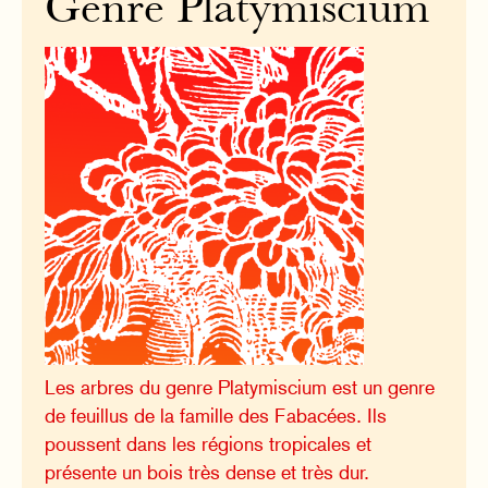
Genre Platymiscium
Les arbres du genre Platymiscium est un genre
de feuillus de la famille des Fabacées. Ils
poussent dans les régions tropicales et
présente un bois très dense et très dur.