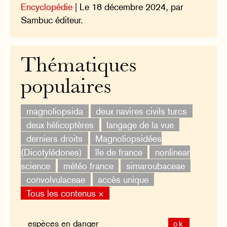
Encyclopédie
| Le 18 décembre 2024, par
Sambuc éditeur.
Thématiques
populaires
magnoliopsida
deux navires civils turcs
deux hélicoptères
langage de la vue
derniers droits
Magnoliopsidées
(Dicotylédones)
île de france
nonlinear
science
météo france
simaroubaceae
convolvulaceae
accès unique
Tous les contenus ×
ok