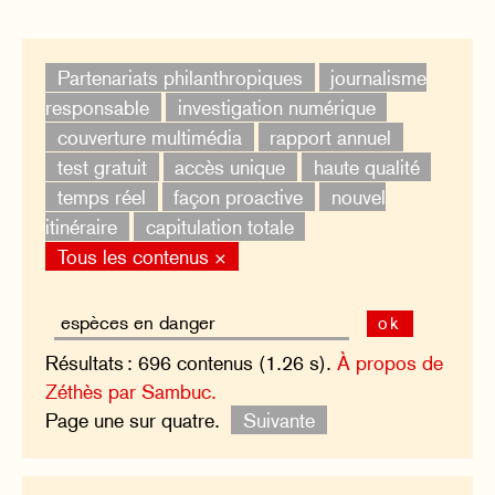
Partenariats philanthropiques
journalisme
responsable
investigation numérique
couverture multimédia
rapport annuel
test gratuit
accès unique
haute qualité
temps réel
façon proactive
nouvel
itinéraire
capitulation totale
Tous les contenus ×
ok
Résultats : 696 contenus (1.26 s).
À propos de
Zéthès par Sambuc.
Page une sur quatre.
Suivante