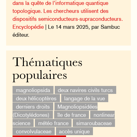
dans la quête de l’informatique quantique
topologique. Les chercheurs utilisent des
dispositifs semiconducteurs-supraconducteurs.
Encyclopédie
| Le 14 mars 2025, par Sambuc
éditeur.
Thématiques
populaires
magnoliopsida
deux navires civils turcs
deux hélicoptères
langage de la vue
derniers droits
Magnoliopsidées
(Dicotylédones)
île de france
nonlinear
science
météo france
simaroubaceae
convolvulaceae
accès unique