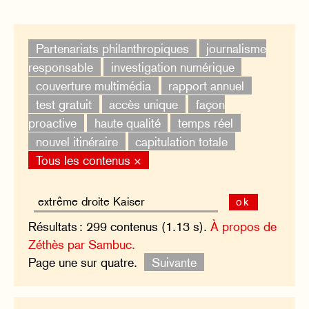
Partenariats philanthropiques
journalisme
responsable
investigation numérique
couverture multimédia
rapport annuel
test gratuit
accès unique
façon
proactive
haute qualité
temps réel
nouvel itinéraire
capitulation totale
Tous les contenus ×
ok
Résultats : 299 contenus (1.13 s).
À propos de
Zéthès par Sambuc.
Page une sur quatre.
Suivante