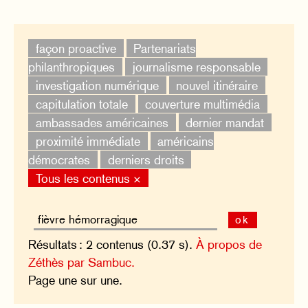
façon proactive
Partenariats
philanthropiques
journalisme responsable
investigation numérique
nouvel itinéraire
capitulation totale
couverture multimédia
ambassades américaines
dernier mandat
proximité immédiate
américains
démocrates
derniers droits
Tous les contenus ×
ok
Résultats : 2 contenus (0.37 s).
À propos de
Zéthès par Sambuc.
Page une sur une.