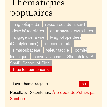
Thématiques
populaires
magnoliopsida
ressources du hasard
deux hélicoptères
deux navires civils turcs
langage de la vue
Magnoliopsidées
(Dicotylédones)
derniers droits
simaroubaceae
valeur tactile
comité
technique
convolvulaceae
Shariah law: Al-
Shafi’i School of Fiqh
Tous les contenus ×
ok
Résultats : 2 contenus.
À propos de Zéthès par
Sambuc.