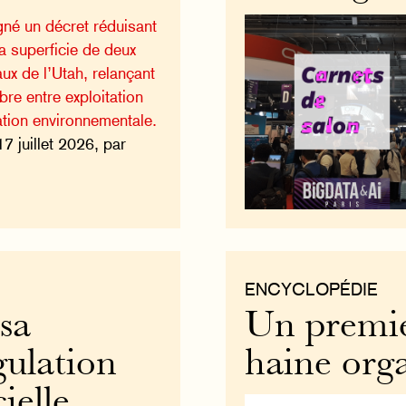
né un décret réduisant
 superficie de deux
x de l’Utah, relançant
ibre entre exploitation
ation environnementale.
17 juillet 2026, par
ENCYCLOPÉDIE
sa
Un premie
gulation
haine org
cielle