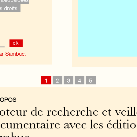
s droits
ok
ar Sambuc.
1
2
3
4
5
ROPOS
teur de recherche et veill
cumentaire avec les éditi