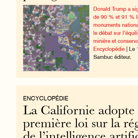
Donald Trump a sig
de 90 % et 91 % la
monuments nationau
le débat sur l’équil
minière et conserv
Encyclopédie
| Le 
Sambuc éditeur.
ENCYCLOPÉDIE
La Californie adopte 
première loi sur la ré
de l’intelligence artifi