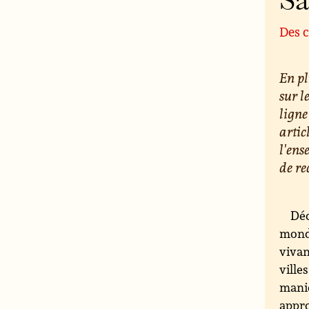
S
Des c
En pl
sur l
ligne
artic
l'ens
de re
Déc
monde
vivan
ville
maniè
appro