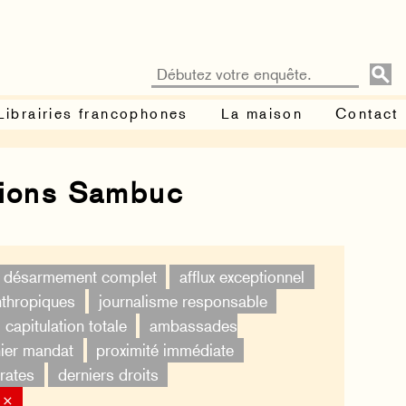
Librairies francophones
La maison
Contact
tions Sambuc
désarmement complet
afflux exceptionnel
nthropiques
journalisme responsable
capitulation totale
ambassades
ier mandat
proximité immédiate
rates
derniers droits
 ×