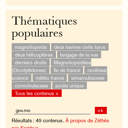
Thématiques
populaires
magnoliopsida
deux navires civils turcs
deux hélicoptères
langage de la vue
derniers droits
Magnoliopsidées
(Dicotylédones)
île de france
nonlinear
science
météo france
simaroubaceae
convolvulaceae
accès unique
Tous les contenus ×
ok
Résultats : 49 contenus.
À propos de Zéthès
par Sambuc.