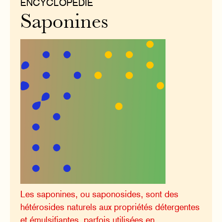
ENCYCLOPÉDIE
Saponines
Les saponines, ou saponosides, sont des
hétérosides naturels aux propriétés détergentes
et émulsifiantes, parfois utilisées en