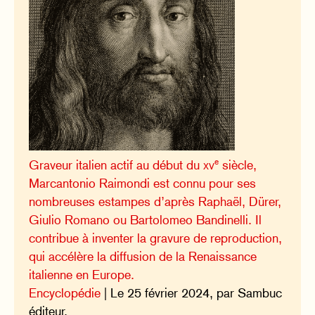
e
Graveur italien actif au début du
xv
siècle,
Marcantonio Raimondi est connu pour ses
nombreuses estampes d’après Raphaël, Dürer,
Giulio Romano ou Bartolomeo Bandinelli. Il
contribue à inventer la gravure de reproduction,
qui accélère la diffusion de la Renaissance
italienne en Europe.
Encyclopédie
| Le 25 février 2024, par Sambuc
éditeur.