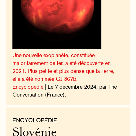
Une nouvelle exoplanète, constituée
majoritairement de fer, a été découverte en
2021. Plus petite et plus dense que la Terre,
elle a été nommée GJ 367b.
Encyclopédie
| Le 7 décembre 2024, par The
Conversation (France).
ENCYCLOPÉDIE
Slovénie