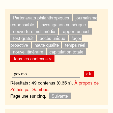
Partenariats philanthropiques
journalisme
responsable
investigation numérique
couverture multimédia
rapport annuel
test gratuit
accès unique
façon
proactive
haute qualité
temps réel
nouvel itinéraire
capitulation totale
Tous les contenus ×
ok
Résultats : 49 contenus (0.35 s).
À propos de
Zéthès par Sambuc.
Page une sur cinq.
Suivante