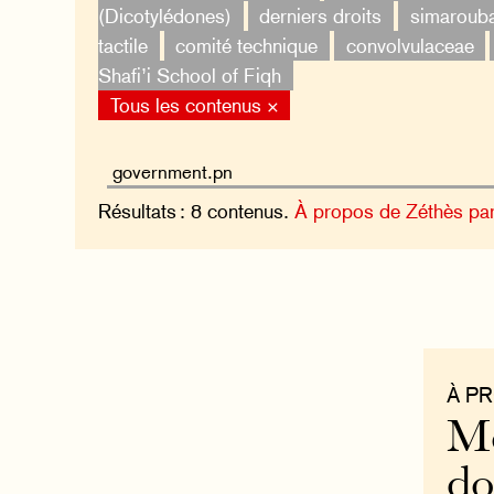
(Dicotylédones)
derniers droits
simaroub
tactile
comité technique
convolvulaceae
Shafi’i School of Fiqh
Tous les contenus ×
Résultats : 8 contenus.
À propos de Zéthès pa
À P
Mo
do