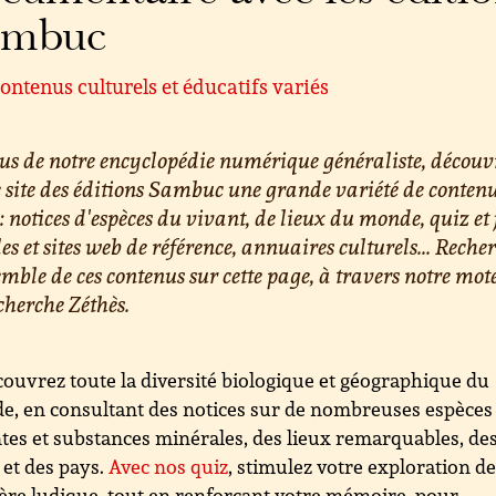
ambuc
ontenus culturels et éducatifs variés
us de notre encyclopédie numérique généraliste, découv
e site des éditions Sambuc une grande variété de conten
 : notices d'espèces du vivant, de lieux du monde, quiz et 
les et sites web de référence, annuaires culturels... Reche
emble de ces contenus sur cette page, à travers notre mot
cherche Zéthès.
ouvrez toute la diversité biologique et géographique du
, en consultant des notices sur de nombreuses espèces
tes et substances minérales, des lieux remarquables, de
s et des pays.
Avec nos quiz
, stimulez votre exploration d
re ludique, tout en renforçant votre mémoire. pour