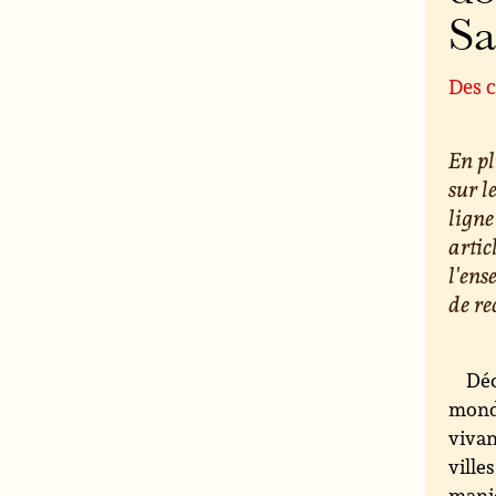
S
Des c
En pl
sur l
ligne
artic
l'ens
de re
Déc
monde
vivan
ville
maniè