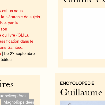
Chimie ex
» est un sous-
a hiérarchie de sujets
blie par la
ison
e du livre (CLIL).
ssification dans le
tions Sambuc.
e
| Le 27 septembre
éditeur.
ires
ENCYCLOPÉDIE
Guillaume
ux hélicoptères
Magnoliopsidées