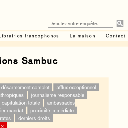
Librairies francophones
La maison
Contact
tions Sambuc
désarmement complet
afflux exceptionnel
nthropiques
journalisme responsable
capitulation totale
ambassades
ier mandat
proximité immédiate
rates
derniers droits
 ×