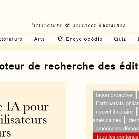
littérature & sciences humaines
ttérature
Arts
Encyclopédie
Quiz
moteur de recherche des édi
façon proactive
Partenariats phila
e IA pour
nouvel itinéraire
ilisateurs
américaines
dern
américains démoc
urs
Tous les contenus