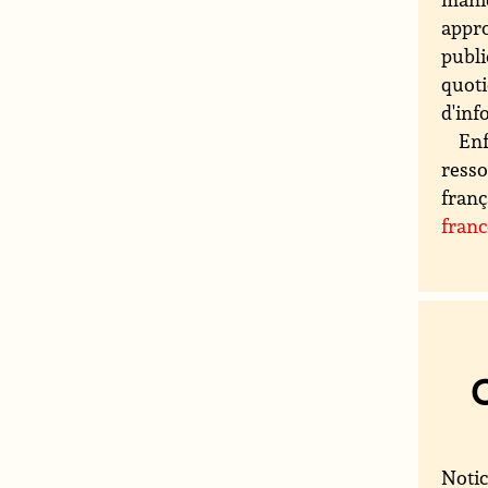
appro
publi
quoti
d'inf
Enf
resso
franç
fran
Notic