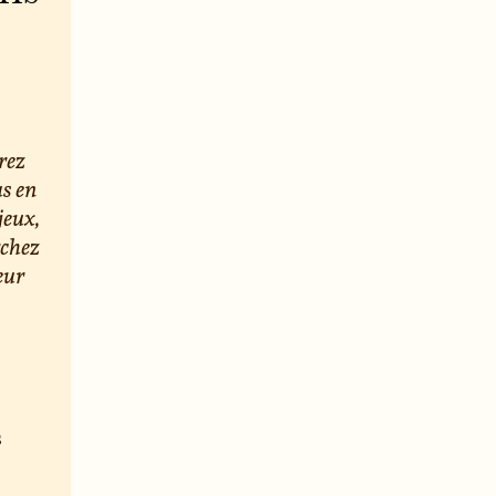
rez
us en
jeux,
rchez
eur
s
e