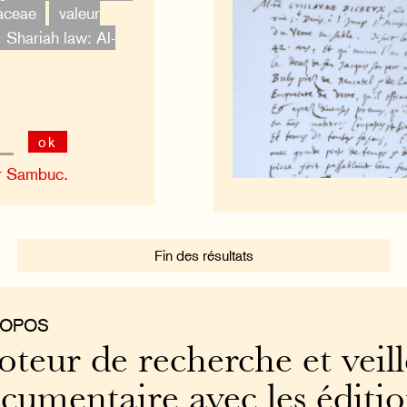
aceae
valeur
Shariah law: Al-
ok
r Sambuc.
Fin des résultats
ROPOS
teur de recherche et veill
cumentaire avec les éditi