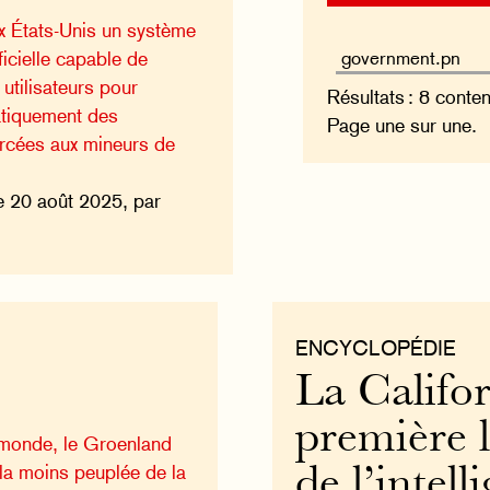
x États-Unis un système
ificielle capable de
 utilisateurs pour
Résultats : 8 conte
atiquement des
Page une sur une.
orcées aux mineurs de
.
e 20 août 2025, par
ENCYCLOPÉDIE
La Califor
première l
 monde, le Groenland
 la moins peuplée de la
de l’intell