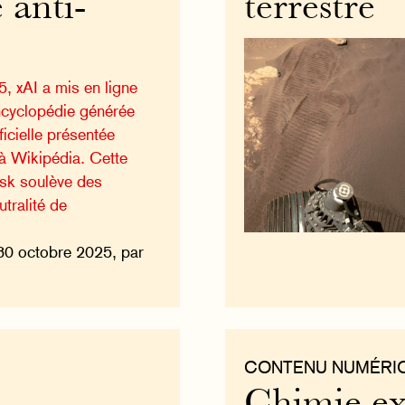
e anti-
terrestre
, xAI a mis en ligne
ncyclopédie générée
ificielle présentée
à Wikipédia. Cette
usk soulève des
utralité de
30 octobre 2025, par
CONTENU NUMÉRI