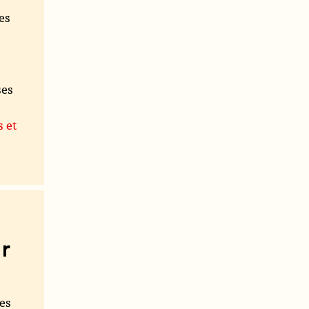
es
ses
s et
r
les