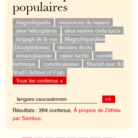
populaires
magnoliopsida
ressources du hasard
deux hélicoptères
deux navires civils turcs
langage de la vue
Magnoliopsidées
(Dicotylédones)
derniers droits
simaroubaceae
valeur tactile
comité
technique
convolvulaceae
Shariah law: Al-
Shafi’i School of Fiqh
Tous les contenus ×
ok
Résultats : 284 contenus.
À propos de Zéthès
par Sambuc.