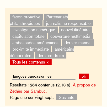
façon proactive
Partenariats
philanthropiques
journalisme responsable
investigation numérique
nouvel itinéraire
capitulation totale
couverture multimédia
ambassades américaines
dernier mandat
proximité immédiate
américains
démocrates
derniers droits
Tous les contenus ×
ok
Résultats : 284 contenus (2.16 s).
À propos de
Zéthès par Sambuc.
Page une sur vingt-sept.
Suivante